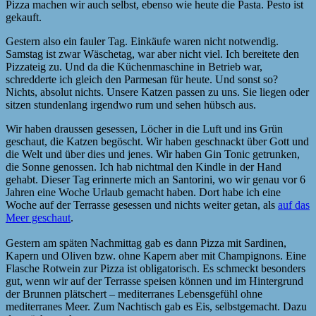
Pizza machen wir auch selbst, ebenso wie heute die Pasta. Pesto ist
gekauft.
Gestern also ein fauler Tag. Einkäufe waren nicht notwendig.
Samstag ist zwar Wäschetag, war aber nicht viel. Ich bereitete den
Pizzateig zu. Und da die Küchenmaschine in Betrieb war,
schredderte ich gleich den Parmesan für heute. Und sonst so?
Nichts, absolut nichts. Unsere Katzen passen zu uns. Sie liegen oder
sitzen stundenlang irgendwo rum und sehen hübsch aus.
Wir haben draussen gesessen, Löcher in die Luft und ins Grün
geschaut, die Katzen begöscht. Wir haben geschnackt über Gott und
die Welt und über dies und jenes. Wir haben Gin Tonic getrunken,
die Sonne genossen. Ich hab nichtmal den Kindle in der Hand
gehabt. Dieser Tag erinnerte mich an Santorini, wo wir genau vor 6
Jahren eine Woche Urlaub gemacht haben. Dort habe ich eine
Woche auf der Terrasse gesessen und nichts weiter getan, als
auf das
Meer geschaut
.
Gestern am späten Nachmittag gab es dann Pizza mit Sardinen,
Kapern und Oliven bzw. ohne Kapern aber mit Champignons. Eine
Flasche Rotwein zur Pizza ist obligatorisch. Es schmeckt besonders
gut, wenn wir auf der Terrasse speisen können und im Hintergrund
der Brunnen plätschert – mediterranes Lebensgefühl ohne
mediterranes Meer. Zum Nachtisch gab es Eis, selbstgemacht. Dazu