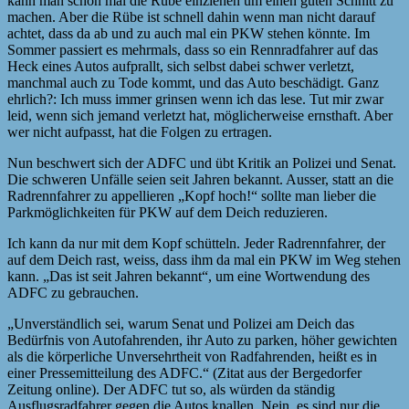
kann man schon mal die Rübe einziehen um einen guten Schnitt zu
machen. Aber die Rübe ist schnell dahin wenn man nicht darauf
achtet, dass da ab und zu auch mal ein PKW stehen könnte. Im
Sommer passiert es mehrmals, dass so ein Rennradfahrer auf das
Heck eines Autos aufprallt, sich selbst dabei schwer verletzt,
manchmal auch zu Tode kommt, und das Auto beschädigt. Ganz
ehrlich?: Ich muss immer grinsen wenn ich das lese. Tut mir zwar
leid, wenn sich jemand verletzt hat, möglicherweise ernsthaft. Aber
wer nicht aufpasst, hat die Folgen zu ertragen.
Nun beschwert sich der ADFC und übt Kritik an Polizei und Senat.
Die schweren Unfälle seien seit Jahren bekannt. Ausser, statt an die
Radrennfahrer zu appellieren „Kopf hoch!“ sollte man lieber die
Parkmöglichkeiten für PKW auf dem Deich reduzieren.
Ich kann da nur mit dem Kopf schütteln. Jeder Radrennfahrer, der
auf dem Deich rast, weiss, dass ihm da mal ein PKW im Weg stehen
kann. „Das ist seit Jahren bekannt“, um eine Wortwendung des
ADFC zu gebrauchen.
„Unverständlich sei, warum Senat und Polizei am Deich das
Bedürfnis von Autofahrenden, ihr Auto zu parken, höher gewichten
als die körperliche Unversehrtheit von Radfahrenden, heißt es in
einer Pressemitteilung des ADFC.“ (Zitat aus der Bergedorfer
Zeitung online). Der ADFC tut so, als würden da ständig
Ausflugsradfahrer gegen die Autos knallen. Nein, es sind nur die