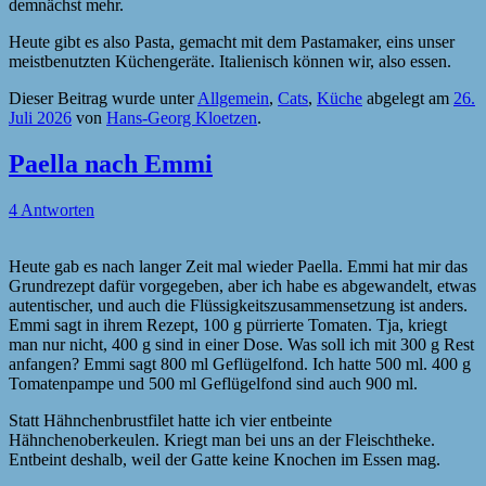
demnächst mehr.
Heute gibt es also Pasta, gemacht mit dem Pastamaker, eins unser
meistbenutzten Küchengeräte. Italienisch können wir, also essen.
Dieser Beitrag wurde unter
Allgemein
,
Cats
,
Küche
abgelegt am
26.
Juli 2026
von
Hans-Georg Kloetzen
.
Paella nach Emmi
4 Antworten
Heute gab es nach langer Zeit mal wieder Paella. Emmi hat mir das
Grundrezept dafür vorgegeben, aber ich habe es abgewandelt, etwas
autentischer, und auch die Flüssigkeitszusammensetzung ist anders.
Emmi sagt in ihrem Rezept, 100 g pürrierte Tomaten. Tja, kriegt
man nur nicht, 400 g sind in einer Dose. Was soll ich mit 300 g Rest
anfangen? Emmi sagt 800 ml Geflügelfond. Ich hatte 500 ml. 400 g
Tomatenpampe und 500 ml Geflügelfond sind auch 900 ml.
Statt Hähnchenbrustfilet hatte ich vier entbeinte
Hähnchenoberkeulen. Kriegt man bei uns an der Fleischtheke.
Entbeint deshalb, weil der Gatte keine Knochen im Essen mag.