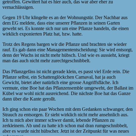
getroffen. Gewittert hat es hier auch, das war aber eher zu
vernachlässigen.
Gegen 19 Uhr klingelte es an der Wohnungstür. Der Nachbar aus
dem EG meldete, dass eine unserer Pflanzen in seinen Garten
geweht sei. Es konnte sich nur um eine Pflanze handeln, die einen
wirklich exponierten Platz hat, bzw. hatte.
Trotz des Regens bargen wir die Pflanze und brachten sie wieder
rauf. Es gab dann eine Managemententscheidung: Sie wird entsorgt,
denn der Wuchs ist nicht mehr hübsch. Und wie es aussieht, kriegt
man das auch nicht mehr zurechtgeschnibbelt.
Das Pflanzgefäss ist nicht gerade klein, es passt viel Erde rein. Die
Pflanze selbst, ein Schattenglöckchen Carnaval, hat ja auch
Gewicht, bietet aber natürlich eine grosse Angriffsfläche. Ich
vermute, eine Boe hat das Pflanzensemble umgeweht, der Ballast im
Kübel war wohl nicht ausreichend. Die nächste Boe hat das Ganze
dann über die Kante gerollt.
Ich ging schon ein paar Wochen mit dem Gedanken schwanger, den
Strauch zu entsorgen. Er sieht wirklich nicht mehr ansehnlich aus.
Ich tu mich aber immer schwer damit, lebende Pflanzen zu
zerkleinern. Ab und zu hatte ich schon mal dran rumgeschnibbelt,
aber es wurde nicht hübscher. Jetzt ist der Zeitpunkt für was neues