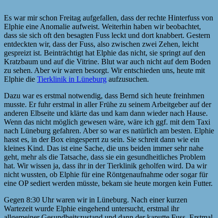
Es war mir schon Freitag aufgefallen, dass der rechte Hinterfuss von
Elphie eine Anomalie aufweist. Weiterhin haben wir beobachtet,
dass sie sich oft den besagten Fuss leckt und dort knabbert. Gestern
entdeckten wir, dass der Fuss, also zwischen zwei Zehen, leicht
gespreizt ist. Beinträchtigt hat Elphie das nicht, sie springt auf den
Kratzbaum und auf die Vitrine. Blut war auch nicht auf dem Boden
zu sehen. Aber wir waren besorgt. Wir entschieden uns, heute mit
Elphie die
Tierklinik in Lüneburg
aufzusuchen.
Dazu war es erstmal notwendig, dass Bernd sich heute freinhmen
musste. Er fuhr erstmal in aller Frühe zu seinem Arbeitgeber auf der
anderen Elbseite und klärte das und kam dann wieder nach Hause.
Wenn das nicht möglich gewesen wäre, wäre ich ggf. mit dem Taxi
nach Lüneburg gefahren. Aber so war es natürlich am besten. Elphie
hasst es, in der Box eingesperrt zu sein. Sie schreit dann wie ein
kleines Kind. Das ist eine Sache, die uns beiden immer sehr nahe
geht, mehr als die Tatsache, dass sie ein gesundheitliches Problem
hat. Wir wissen ja, dass ihr in der Tierklinik geholfen wird. Da wir
nicht wussten, ob Elphie für eine Röntgenaufnahme oder sogar für
eine OP sediert werden müsste, bekam sie heute morgen kein Futter.
Gegen 8:30 Uhr waren wir in Lüneburg. Nach einer kurzen
Wartezeit wurde Elphie eingehend untersucht, erstmal ihr
allgemeiner Gesundheitszustand und dann der kaputte Fuss. Erstmal