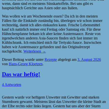
wenn, dann sind es meistens Süsskartoffeln. Bei uns gibt es
hauptsächlich Gerichte aus Asien oder aus Italien.
Was wollen wir am Wochenende essen? Da ich in den meisten
Fällen für die Einkäufe zuständig bin, überlegen wir schon immer
rechtzeitig, damit ich alles einkaufen kann. Frische Lebensmittel
kauf ich natürlich immer erst Freitag oder Samstag ein. Für diese
Hähnchenpfanne bekam ich aber keine Austernsauce. Reste von
irgendwelchen anderen Asia-Saucen finden sich fast immer im
Kühlschrank. Ich entschied mich für Teriyaki-Sauce. Inzwischen
haben wir Austernsauce gefunden und das Originalrezept
nachgekocht.
Weiterlesen
→
Dieser Beitrag wurde unter
Rezepte
abgelegt am
3. August 2026
von
Hans-Georg Kloetzen
.
Das war heftig!
4 Antworten
Gestern wurde vor heftigem Unwetter mit Gewitter und starken
Sturmboen gewarnt. Meistens lässt das Unwetter die kleine Stadt an
der Elbe rechts oder links liegen. Gestern hat uns aber der Sturm