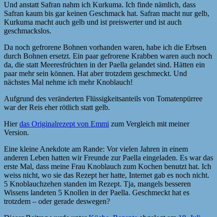
Und anstatt Safran nahm ich Kurkuma. Ich finde nämlich, dass
Safran kaum bis gar keinen Geschmack hat. Safran macht nur gelb,
Kurkuma macht auch gelb und ist preiswerter und ist auch
geschmackslos.
Da noch gefrorene Bohnen vorhanden waren, habe ich die Erbsen
durch Bohnen ersetzt. Ein paar gefrorene Krabben waren auch noch
da, die statt Meeresfrüchten in der Paella gelandet sind. Hätten ein
paar mehr sein können. Hat aber trotzdem geschmeckt. Und
nächstes Mal nehme ich mehr Knoblauch!
Aufgrund des veränderten Flüssigkeitsanteils von Tomatenpürree
war der Reis eher rötlich statt gelb.
Hier
das Originalrezept von Emmi
zum Vergleich mit meiner
Version.
Eine kleine Anekdote am Rande: Vor vielen Jahren in einem
anderen Leben hatten wir Freunde zur Paella eingeladen. Es war das
erste Mal, dass meine Frau Knoblauch zum Kochen benutzt hat. Ich
weiss nicht, wo sie das Rezept her hatte, Internet gab es noch nicht.
5 Knoblauchzehen standen im Rezept. Tja, mangels besseren
Wissens landeten 5 Knollen in der Paella. Geschmeckt hat es
trotzdem – oder gerade deswegen?