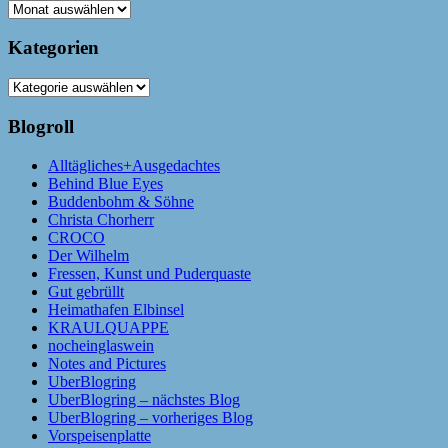
Archiv
Kategorien
Kategorien
Blogroll
Alltägliches+Ausgedachtes
Behind Blue Eyes
Buddenbohm & Söhne
Christa Chorherr
CROCO
Der Wilhelm
Fressen, Kunst und Puderquaste
Gut gebrüllt
Heimathafen Elbinsel
KRAULQUAPPE
nocheinglaswein
Notes and Pictures
UberBlogring
UberBlogring – nächstes Blog
UberBlogring – vorheriges Blog
Vorspeisenplatte