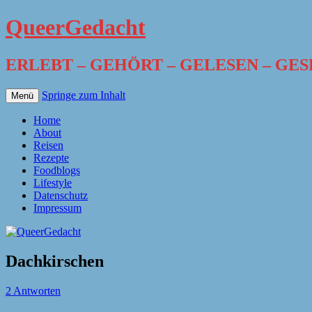
QueerGedacht
ERLEBT – GEHÖRT – GELESEN – GE
Springe zum Inhalt
Menü
Home
About
Reisen
Rezepte
Foodblogs
Lifestyle
Datenschutz
Impressum
Dachkirschen
2 Antworten