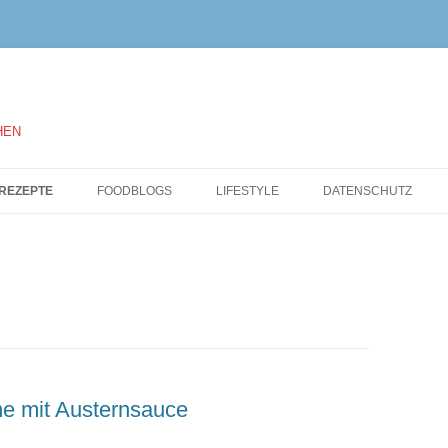
HEN
Springe
zum
REZEPTE
FOODBLOGS
LIFESTYLE
DATENSCHUTZ
Inhalt
e mit Austernsauce