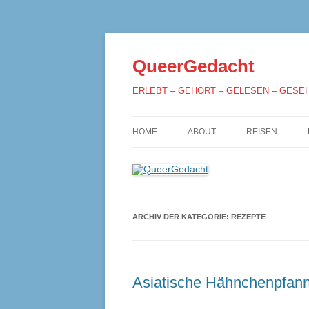
QueerGedacht
ERLEBT – GEHÖRT – GELESEN – GESE
HOME
ABOUT
REISEN
ARCHIV DER KATEGORIE:
REZEPTE
Asiatische Hähnchenpfann