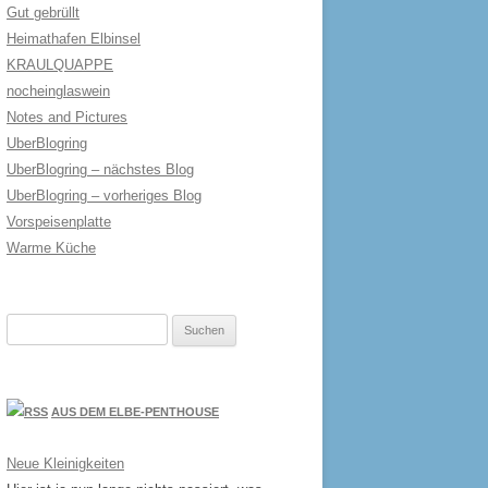
Gut gebrüllt
Heimathafen Elbinsel
KRAULQUAPPE
nocheinglaswein
Notes and Pictures
UberBlogring
UberBlogring – nächstes Blog
UberBlogring – vorheriges Blog
Vorspeisenplatte
Warme Küche
Suchen
nach:
AUS DEM ELBE-PENTHOUSE
Neue Kleinigkeiten