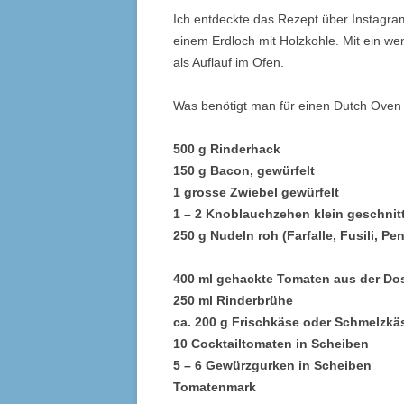
Ich entdeckte das Rezept über Instagram
einem Erdloch mit Holzkohle. Mit ein w
als Auflauf im Ofen.
Was benötigt man für einen Dutch Oven A
500 g Rinderhack
150 g Bacon, gewürfelt
1 grosse Zwiebel gewürfelt
1 – 2 Knoblauchzehen klein geschnit
250 g Nudeln roh (Farfalle, Fusili, Pe
400 ml gehackte Tomaten aus der Do
250 ml Rinderbrühe
ca. 200 g Frischkäse oder Schmelzkä
10 Cocktailtomaten in Scheiben
5 – 6 Gewürzgurken in Scheiben
Tomatenmark