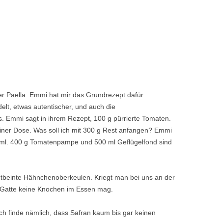
er Paella. Emmi hat mir das Grundrezept dafür
lt, etwas autentischer, und auch die
. Emmi sagt in ihrem Rezept, 100 g pürrierte Tomaten.
 einer Dose. Was soll ich mit 300 g Rest anfangen? Emmi
0 ml. 400 g Tomatenpampe und 500 ml Geflügelfond sind
 entbeinte Hähnchenoberkeulen. Kriegt man bei uns an der
er Gatte keine Knochen im Essen mag.
ch finde nämlich, dass Safran kaum bis gar keinen