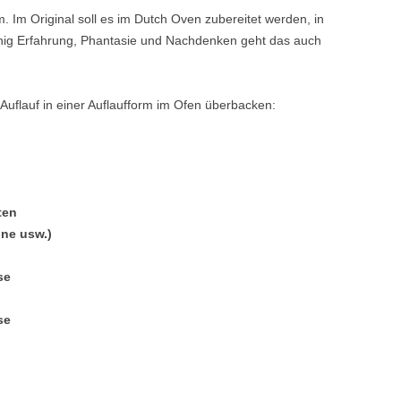
. Im Original soll es im Dutch Oven zubereitet werden, in
enig Erfahrung, Phantasie und Nachdenken geht das auch
uflauf in einer Auflaufform im Ofen überbacken:
ten
nne usw.)
se
se