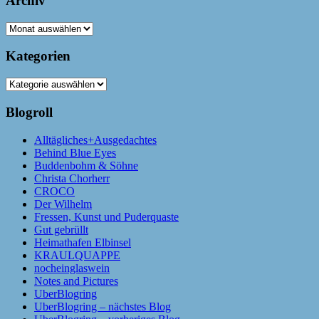
Archiv
Archiv
Kategorien
Kategorien
Blogroll
Alltägliches+Ausgedachtes
Behind Blue Eyes
Buddenbohm & Söhne
Christa Chorherr
CROCO
Der Wilhelm
Fressen, Kunst und Puderquaste
Gut gebrüllt
Heimathafen Elbinsel
KRAULQUAPPE
nocheinglaswein
Notes and Pictures
UberBlogring
UberBlogring – nächstes Blog