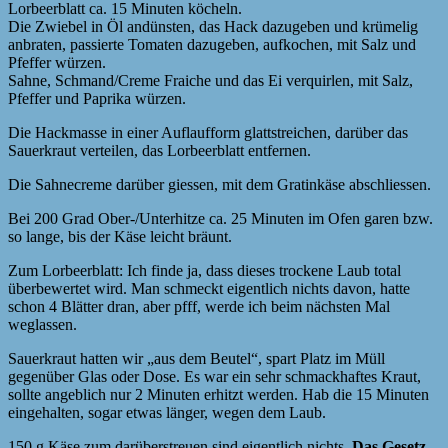
Lorbeerblatt ca. 15 Minuten köcheln.
Die Zwiebel in Öl andünsten, das Hack dazugeben und krümelig
anbraten, passierte Tomaten dazugeben, aufkochen, mit Salz und
Pfeffer würzen.
Sahne, Schmand/Creme Fraiche und das Ei verquirlen, mit Salz,
Pfeffer und Paprika würzen.
Die Hackmasse in einer Auflaufform glattstreichen, darüber das
Sauerkraut verteilen, das Lorbeerblatt entfernen.
Die Sahnecreme darüber giessen, mit dem Gratinkäse abschliessen.
Bei 200 Grad Ober-/Unterhitze ca. 25 Minuten im Ofen garen bzw.
so lange, bis der Käse leicht bräunt.
Zum Lorbeerblatt: Ich finde ja, dass dieses trockene Laub total
überbewertet wird. Man schmeckt eigentlich nichts davon, hatte
schon 4 Blätter dran, aber pfff, werde ich beim nächsten Mal
weglassen.
Sauerkraut hatten wir „aus dem Beutel“, spart Platz im Müll
gegenüber Glas oder Dose. Es war ein sehr schmackhaftes Kraut,
sollte angeblich nur 2 Minuten erhitzt werden. Hab die 15 Minuten
eingehalten, sogar etwas länger, wegen dem Laub.
150 g Käse zum darüberstreuen sind eigentlich nichts.
Das Gesetz