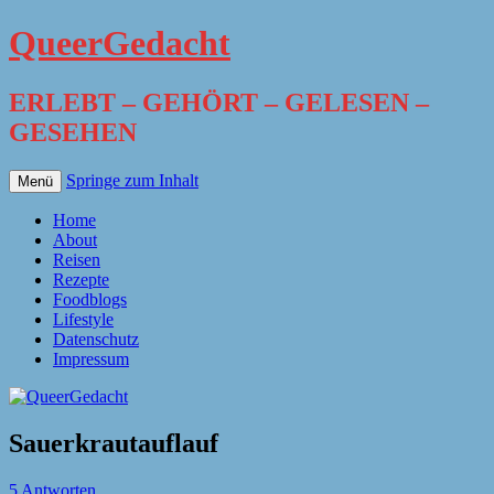
QueerGedacht
ERLEBT – GEHÖRT – GELESEN –
GESEHEN
Springe zum Inhalt
Menü
Home
About
Reisen
Rezepte
Foodblogs
Lifestyle
Datenschutz
Impressum
Sauerkrautauflauf
5 Antworten