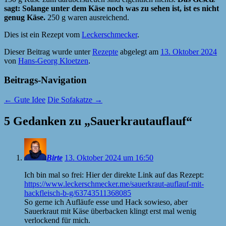
sagt: Solange unter dem Käse noch was zu sehen ist, ist es nicht
genug Käse.
250 g waren ausreichend.
Dies ist ein Rezept vom
Leckerschmecker
.
Dieser Beitrag wurde unter
Rezepte
abgelegt am
13. Oktober 2024
von
Hans-Georg Kloetzen
.
Beitrags-Navigation
←
Gute Idee
Die Sofakatze
→
5 Gedanken zu „
Sauerkrautauflauf
“
Birte
13. Oktober 2024 um 16:50
Ich bin mal so frei: Hier der direkte Link auf das Rezept:
https://www.leckerschmecker.me/sauerkraut-auflauf-mit-
hackfleisch-b-g/63743511368085
So gerne ich Aufläufe esse und Hack sowieso, aber
Sauerkraut mit Käse überbacken klingt erst mal wenig
verlockend für mich.