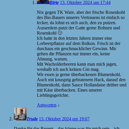
Birte
13. Oktober 2024 um 17:44
Nix gegen TK Ware, aber der frische Rosenkohl
des Bio-Bauers unseres Vertrauens ist einfach so
lecker, da lohnt es sich auch, den zu putzen.
Ausserdem putzt der Gatte gerne Bohnen und
Rosenkohl 🙂
Ich hatte in den letzten Jahren immer eine
Lorbeerpflanze auf dem Balkon. Frisch ist der
durchaus ein geschmacklicher Gewinn. Mir
gehen die Pflanzen nur immer ein, keine
Ahnung, warum.
Mit Wacholderbeeren kann man mich jagen,
weshalb ich auch keinen Gin mag.
Wir essen ja gerne überbackenen Blumenkohl.
Auch mit knusprig gebratenem Hack, darauf den
Blumenkohl, dann Sauce Hollandaise drüber und
mit Käse überbacken. Eines unserer
Lieblingsgerichte.
Antworten
↓
Trude
13. Oktober 2024 um 19:07
Danke für das Rezept – das könne was für mich sein – ich