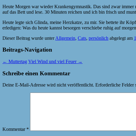
Heute Morgen war wieder Krankengymnastik. Das sind zwar immer nur 
auf das Bett und lese. 30 Minuten reichen und ich bin frisch und munt
Heute legte sich Glinda, meine Herzkatze, zu mir. Sie bettete ihr Kö
erledigen: Was du heute kannst besorgen verschiebe ruhig auf morgen
Dieser Beitrag wurde unter
Allgemein
,
Cats
,
persönlich
abgelegt am
1
Beitrags-Navigation
←
Muttertag
Viel Wind und viel Feuer
→
Schreibe einen Kommentar
Deine E-Mail-Adresse wird nicht veröffentlicht.
Erforderliche Felder 
Kommentar
*