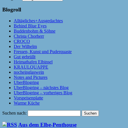
Blogroll
Alltägliches+Ausgedachtes
Behind Blue Eyes
Buddenbohm & Söhne
Christa Chorherr
CROCO
Der Wilhelm
Fressen, Kunst und Puderquaste
Gut gebrüllt
Heimathafen Elbinsel
KRAULQUAPPE
nocheinglaswein
Notes and Pictures
UberBlogring
UberBlogring – nächstes Blog
UberBlogring – vorheriges Blog
Vorspeisenplatte
Warme Küche
Suchen nach:
Aus dem Elbe-Penthouse