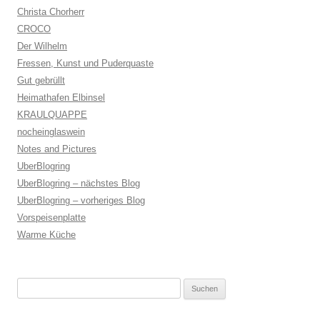
Christa Chorherr
CROCO
Der Wilhelm
Fressen, Kunst und Puderquaste
Gut gebrüllt
Heimathafen Elbinsel
KRAULQUAPPE
nocheinglaswein
Notes and Pictures
UberBlogring
UberBlogring – nächstes Blog
UberBlogring – vorheriges Blog
Vorspeisenplatte
Warme Küche
Suchen
nach: