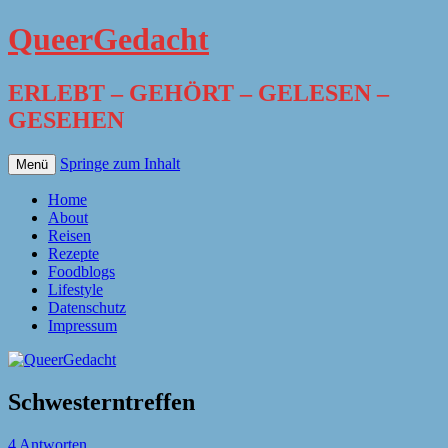
QueerGedacht
ERLEBT – GEHÖRT – GELESEN –
GESEHEN
Springe zum Inhalt
Menü
Home
About
Reisen
Rezepte
Foodblogs
Lifestyle
Datenschutz
Impressum
Schwesterntreffen
4 Antworten