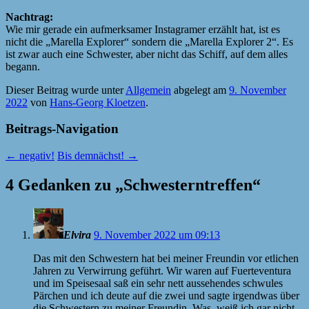
Nachtrag:
Wie mir gerade ein aufmerksamer Instagramer erzählt hat, ist es
nicht die „Marella Explorer“ sondern die „Marella Explorer 2“. Es
ist zwar auch eine Schwester, aber nicht das Schiff, auf dem alles
begann.
Dieser Beitrag wurde unter
Allgemein
abgelegt am
9. November
2022
von
Hans-Georg Kloetzen
.
Beitrags-Navigation
←
negativ!
Bis demnächst!
→
4 Gedanken zu „
Schwesterntreffen
“
Elvira
9. November 2022 um 09:13
Das mit den Schwestern hat bei meiner Freundin vor etlichen
Jahren zu Verwirrung geführt. Wir waren auf Fuerteventura
und im Speisesaal saß ein sehr nett aussehendes schwules
Pärchen und ich deute auf die zwei und sagte irgendwas über
die Schwestern zu meiner Freundin. Was, weiß ich gar nicht