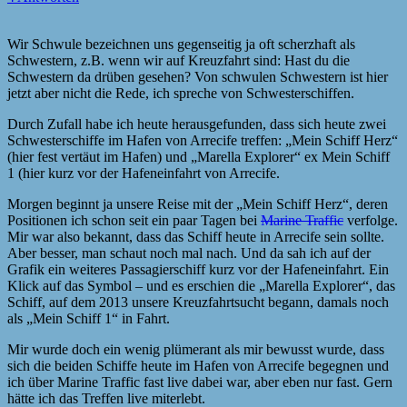
Wir Schwule bezeichnen uns gegenseitig ja oft scherzhaft als
Schwestern, z.B. wenn wir auf Kreuzfahrt sind: Hast du die
Schwestern da drüben gesehen? Von schwulen Schwestern ist hier
jetzt aber nicht die Rede, ich spreche von Schwesterschiffen.
Durch Zufall habe ich heute herausgefunden, dass sich heute zwei
Schwesterschiffe im Hafen von Arrecife treffen: „Mein Schiff Herz“
(hier fest vertäut im Hafen) und „Marella Explorer“ ex Mein Schiff
1 (hier kurz vor der Hafeneinfahrt von Arrecife.
Morgen beginnt ja unsere Reise mit der „Mein Schiff Herz“, deren
Positionen ich schon seit ein paar Tagen bei
Marine Traffic
verfolge.
Mir war also bekannt, dass das Schiff heute in Arrecife sein sollte.
Aber besser, man schaut noch mal nach. Und da sah ich auf der
Grafik ein weiteres Passagierschiff kurz vor der Hafeneinfahrt. Ein
Klick auf das Symbol – und es erschien die „Marella Explorer“, das
Schiff, auf dem 2013 unsere Kreuzfahrtsucht begann, damals noch
als „Mein Schiff 1“ in Fahrt.
Mir wurde doch ein wenig plümerant als mir bewusst wurde, dass
sich die beiden Schiffe heute im Hafen von Arrecife begegnen und
ich über Marine Traffic fast live dabei war, aber eben nur fast. Gern
hätte ich das Treffen live miterlebt.