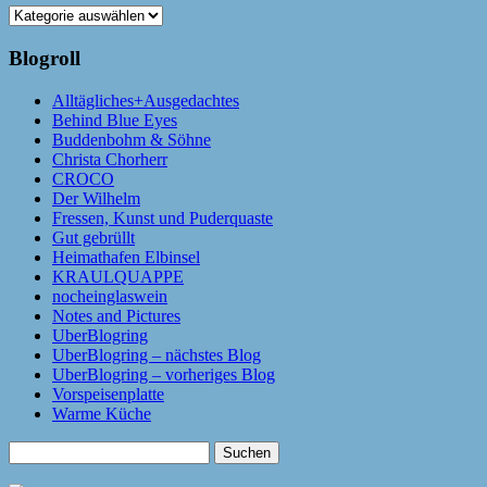
Kategorien
Blogroll
Alltägliches+Ausgedachtes
Behind Blue Eyes
Buddenbohm & Söhne
Christa Chorherr
CROCO
Der Wilhelm
Fressen, Kunst und Puderquaste
Gut gebrüllt
Heimathafen Elbinsel
KRAULQUAPPE
nocheinglaswein
Notes and Pictures
UberBlogring
UberBlogring – nächstes Blog
UberBlogring – vorheriges Blog
Vorspeisenplatte
Warme Küche
Suchen
nach: