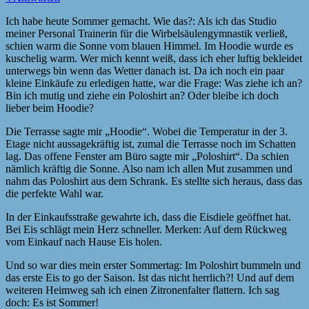
Ich habe heute Sommer gemacht. Wie das?: Als ich das Studio
meiner Personal Trainerin für die Wirbelsäulengymnastik verließ,
schien warm die Sonne vom blauen Himmel. Im Hoodie wurde es
kuschelig warm. Wer mich kennt weiß, dass ich eher luftig bekleidet
unterwegs bin wenn das Wetter danach ist. Da ich noch ein paar
kleine Einkäufe zu erledigen hatte, war die Frage: Was ziehe ich an?
Bin ich mutig und ziehe ein Poloshirt an? Oder bleibe ich doch
lieber beim Hoodie?
Die Terrasse sagte mir „Hoodie“. Wobei die Temperatur in der 3.
Etage nicht aussagekräftig ist, zumal die Terrasse noch im Schatten
lag. Das offene Fenster am Büro sagte mir „Poloshirt“. Da schien
nämlich kräftig die Sonne. Also nam ich allen Mut zusammen und
nahm das Poloshirt aus dem Schrank. Es stellte sich heraus, dass das
die perfekte Wahl war.
In der Einkaufsstraße gewahrte ich, dass die Eisdiele geöffnet hat.
Bei Eis schlägt mein Herz schneller. Merken: Auf dem Rückweg
vom Einkauf nach Hause Eis holen.
Und so war dies mein erster Sommertag: Im Poloshirt bummeln und
das erste Eis to go der Saison. Ist das nicht herrlich?! Und auf dem
weiteren Heimweg sah ich einen Zitronenfalter flattern. Ich sag
doch: Es ist Sommer!