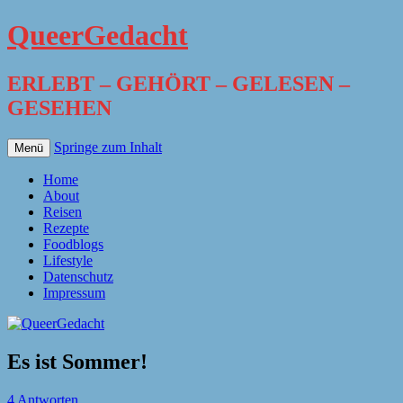
QueerGedacht
ERLEBT – GEHÖRT – GELESEN –
GESEHEN
Springe zum Inhalt
Menü
Home
About
Reisen
Rezepte
Foodblogs
Lifestyle
Datenschutz
Impressum
Es ist Sommer!
4 Antworten