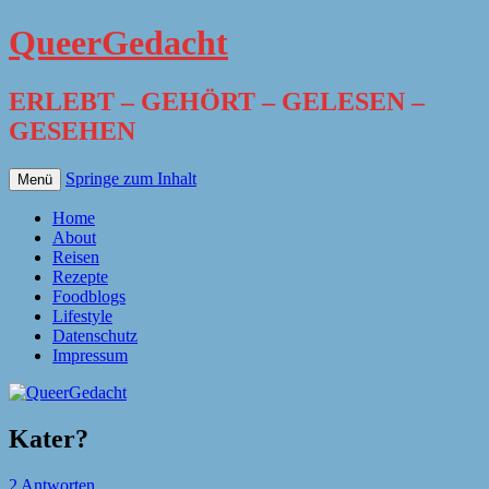
QueerGedacht
ERLEBT – GEHÖRT – GELESEN –
GESEHEN
Springe zum Inhalt
Menü
Home
About
Reisen
Rezepte
Foodblogs
Lifestyle
Datenschutz
Impressum
Kater?
2 Antworten