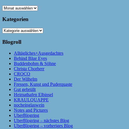
Archiv
Kategorien
Kategorien
Blogroll
Alltägliches+Ausgedachtes
Behind Blue Eyes
Buddenbohm & Söhne
Christa Chorherr
CROCO
Der Wilhelm
Fressen, Kunst und Puderquaste
Gut gebrüllt
Heimathafen Elbinsel
KRAULQUAPPE
nocheinglaswein
Notes and Pictures
UberBlogring
UberBlogring – nächstes Blog
UberBlogring – vorheriges Blog