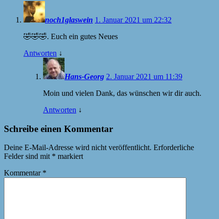
noch1glaswein
1. Januar 2021 um 22:32
🤣🤣🤣. Euch ein gutes Neues
Antworten
↓
Hans-Georg
2. Januar 2021 um 11:39
Moin und vielen Dank, das wünschen wir dir auch.
Antworten
↓
Schreibe einen Kommentar
Deine E-Mail-Adresse wird nicht veröffentlicht.
Erforderliche
Felder sind mit
*
markiert
Kommentar
*