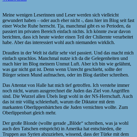
Meine wenigen Leserinnen und Leser werden sich vielleicht
gewundert haben – oder auch eher nicht -, dass hier im Blog seit fast
einer Woche Ruhe herrscht. Tja, manchmal gibt es so Perioden, da
passiert im privaten Bereich einfach nichts. Ich könnte zwar davon
berichten, dass ich heute wieder einen Teil der Chiliernte verarbeitet
habe. Aber das interessiert wohl auch niemanden wirklich.
Draußen in der Welt ist dafür sehr viel passiert. Und das macht mich
einfach sprachlos. Manchmal nutze ich da die Gelegenheiten und
mach hier im Blog meinem Unmut Luft. Aber ich bin wie gelähmt,
was gar nicht gut ist. Denn wenn Unrecht geschieht, sollte der
Bürger seinen Mund aufmachen, oder im Blog darüber schreiben.
Das Attentat von Halle hat mich tief getroffen. Ich verstehe immer
noch nicht, warum ausgerechnet die Juden das Ziel von Angriffen
sind. Die Wurzel allen Übels liegt wohl in der NS-Herrschaft. Auch
das ist mir völlig schleierhaft, warum die Diktator mit dem
markanten Oberlippenbärtchen die Juden vernichten wollte. Zum
Oberlippenbart gleich mehr.
Der große Blonde (wollte gerade „Blöde“ schreiben, was ja wohl
auch den Tatschen entspricht) in Amerika hat entschieden, die
Truppen aus Syrien abzuziehen, wissend, dass der Türke mit dem