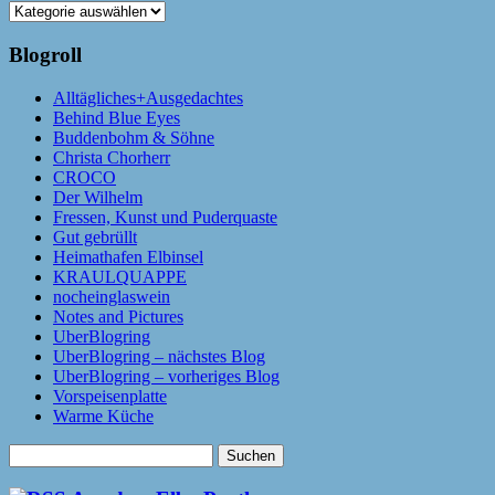
Kategorien
Blogroll
Alltägliches+Ausgedachtes
Behind Blue Eyes
Buddenbohm & Söhne
Christa Chorherr
CROCO
Der Wilhelm
Fressen, Kunst und Puderquaste
Gut gebrüllt
Heimathafen Elbinsel
KRAULQUAPPE
nocheinglaswein
Notes and Pictures
UberBlogring
UberBlogring – nächstes Blog
UberBlogring – vorheriges Blog
Vorspeisenplatte
Warme Küche
Suchen
nach: