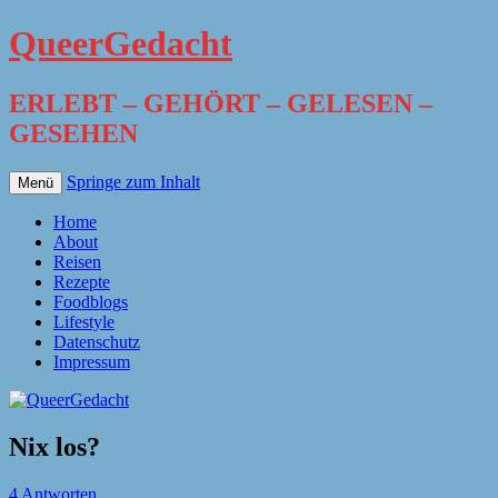
QueerGedacht
ERLEBT – GEHÖRT – GELESEN –
GESEHEN
Springe zum Inhalt
Menü
Home
About
Reisen
Rezepte
Foodblogs
Lifestyle
Datenschutz
Impressum
Nix los?
4 Antworten