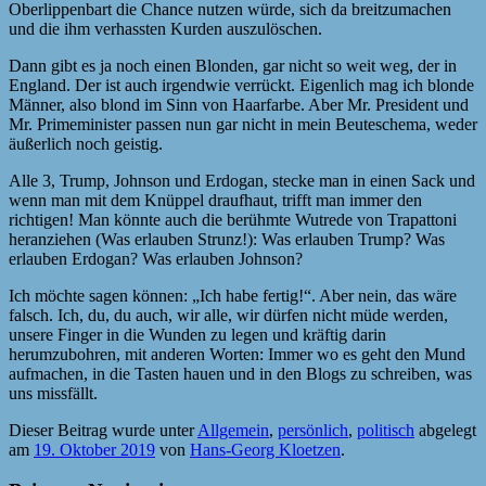
Oberlippenbart die Chance nutzen würde, sich da breitzumachen
und die ihm verhassten Kurden auszulöschen.
Dann gibt es ja noch einen Blonden, gar nicht so weit weg, der in
England. Der ist auch irgendwie verrückt. Eigenlich mag ich blonde
Männer, also blond im Sinn von Haarfarbe. Aber Mr. President und
Mr. Primeminister passen nun gar nicht in mein Beuteschema, weder
äußerlich noch geistig.
Alle 3, Trump, Johnson und Erdogan, stecke man in einen Sack und
wenn man mit dem Knüppel draufhaut, trifft man immer den
richtigen! Man könnte auch die berühmte Wutrede von Trapattoni
heranziehen (Was erlauben Strunz!): Was erlauben Trump? Was
erlauben Erdogan? Was erlauben Johnson?
Ich möchte sagen können: „Ich habe fertig!“. Aber nein, das wäre
falsch. Ich, du, du auch, wir alle, wir dürfen nicht müde werden,
unsere Finger in die Wunden zu legen und kräftig darin
herumzubohren, mit anderen Worten: Immer wo es geht den Mund
aufmachen, in die Tasten hauen und in den Blogs zu schreiben, was
uns missfällt.
Dieser Beitrag wurde unter
Allgemein
,
persönlich
,
politisch
abgelegt
am
19. Oktober 2019
von
Hans-Georg Kloetzen
.