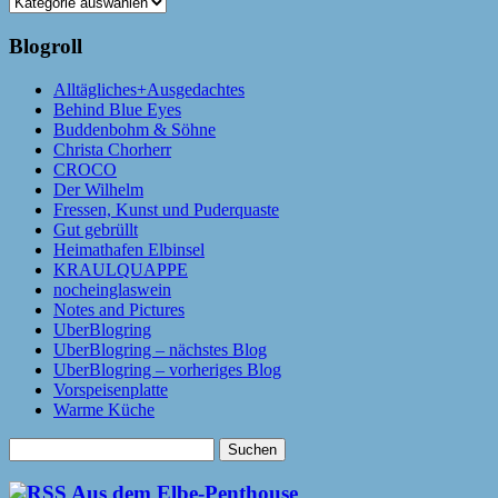
Kategorien
Blogroll
Alltägliches+Ausgedachtes
Behind Blue Eyes
Buddenbohm & Söhne
Christa Chorherr
CROCO
Der Wilhelm
Fressen, Kunst und Puderquaste
Gut gebrüllt
Heimathafen Elbinsel
KRAULQUAPPE
nocheinglaswein
Notes and Pictures
UberBlogring
UberBlogring – nächstes Blog
UberBlogring – vorheriges Blog
Vorspeisenplatte
Warme Küche
Suchen
nach:
Aus dem Elbe-Penthouse