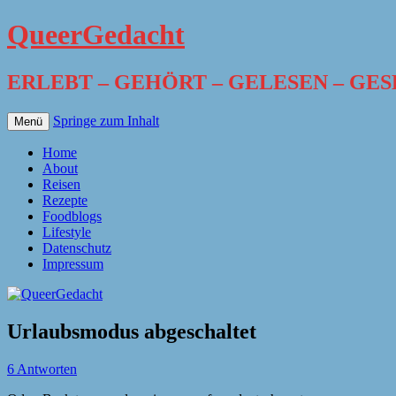
QueerGedacht
ERLEBT – GEHÖRT – GELESEN – GE
Springe zum Inhalt
Menü
Home
About
Reisen
Rezepte
Foodblogs
Lifestyle
Datenschutz
Impressum
Urlaubsmodus abgeschaltet
6 Antworten