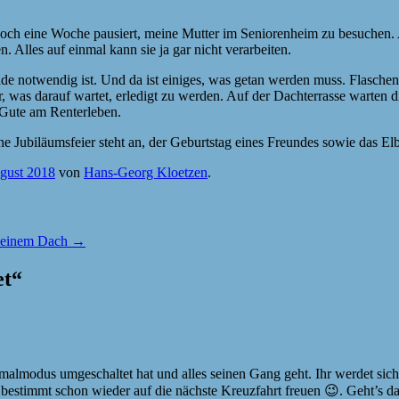
 noch eine Woche pausiert, meine Mutter im Seniorenheim zu besuchen. 
. Alles auf einmal kann sie ja gar nicht verarbeiten.
ade notwendig ist. Und da ist einiges, was getan werden muss. Flasch
ehr, was darauf wartet, erledigt zu werden. Auf der Dachterrasse warte
s Gute am Renterleben.
ubiläumsfeier steht an, der Geburtstag eines Freundes sowie das Elbfe
gust 2018
von
Hans-Georg Kloetzen
.
r einem Dach
→
et
“
almodus umgeschaltet hat und alles seinen Gang geht. Ihr werdet sic
 bestimmt schon wieder auf die nächste Kreuzfahrt freuen 😉. Geht’s d