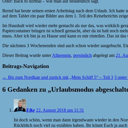
Oder: Back to normal – wie man auf neudeutsch sagt.
Bernd hat heute seinen ersten Arbeitstag nach dem Urlaub. Ich hatte
auf dem Tablet ein paar Bilder aus dem 1. Teil des Reiseberichts zeigen
Im Haushalt wird wieder mehr gemacht als nur das, was wirklich ger
Papiercontainer bringen ist schnell gemacht, aber da ist halt noch m
muss. Aber ich bin ja zu Hause und kann es mir einteilen. Das ist da
Die nächsten 3 Wochenenden sind auch schon wieder ausgebucht. Eine J
Dieser Beitrag wurde unter
Allgemein
,
persönlich
abgelegt am
21. Au
Beitrags-Navigation
←
Bis zum Nordkap und zurück mit „Mein Schiff 5“ – Teil 3
3 unte
6 Gedanken zu „
Urlaubsmodus abgeschalt
Elke
22. August 2018 um 11:31
Ist doch schön, wenn man dann irgendwann wieder in den Norm
Rückblich noch viel zu erzählen haben. Ihr könnt Euch ja auch