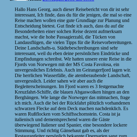
Hallo Hans Georg, auch dieser Reisebericht von dir ist sehr
interessant, Ich finde, dass du für die jenigen, die mal so eine
Reise machen wollen eine gute Grundlage zur Planung und
Entscheidung bietest. Gut finde ich auch, dass du auf die
Besonderheiten einer solchen Reise dezent aufmerksam
machst, wie die hohe Passagierzahl, die Tücken von
Landausflügen, die vielen Tipps für die Reisevorbereitungen.
Deine Landschafts-u. Städtebeschreibungen sind sehr
interessant, weil du eben deine persönlichen Eindrücke und
Empfindungen schreibst. Wir hatten unsere erste Reise in die
Fjords von Norwegen mit der MS Costa Favolosa, ein
unvergessliches Erlebnis. Auch im Geirangerfjord lagen wir.
Die herrlichen Wasserfälle, die atemberaubende Landschaft,
unvergesslich. Leider sahen wir aber auch die
Begleiterscheinungen. Im Fjord waren es 3 festgemachte
Kreuzfahrt-Schiffe, die blauen Abgaswolken hingen an den
Berghängen. Wie lange die Norweger das mitmachen, frage
ich mich. Auch die bei der Rückfahrt plötzlich vorhandenen
schwarzen Flecke auf dem Deck machen nachdenklich. Es
waren Rußflocken vom Schiffsschornstein. Costa ist ja
italienisch und dementsprechend waren die Gäste
überwiegend Italiener und Spanier, eine besondere lockere
Stimmung. Und richtig Gänsehaut gab es, als der
Restaurantleiter persönlich bekannte Opernarien sang zum