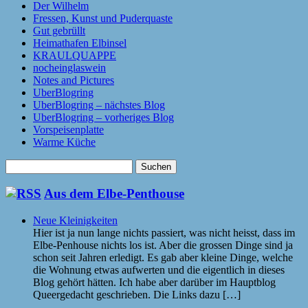
Der Wilhelm
Fressen, Kunst und Puderquaste
Gut gebrüllt
Heimathafen Elbinsel
KRAULQUAPPE
nocheinglaswein
Notes and Pictures
UberBlogring
UberBlogring – nächstes Blog
UberBlogring – vorheriges Blog
Vorspeisenplatte
Warme Küche
Suchen
nach:
Aus dem Elbe-Penthouse
Neue Kleinigkeiten
Hier ist ja nun lange nichts passiert, was nicht heisst, dass im
Elbe-Penhouse nichts los ist. Aber die grossen Dinge sind ja
schon seit Jahren erledigt. Es gab aber kleine Dinge, welche
die Wohnung etwas aufwerten und die eigentlich in dieses
Blog gehört hätten. Ich habe aber darüber im Hauptblog
Queergedacht geschrieben. Die Links dazu […]