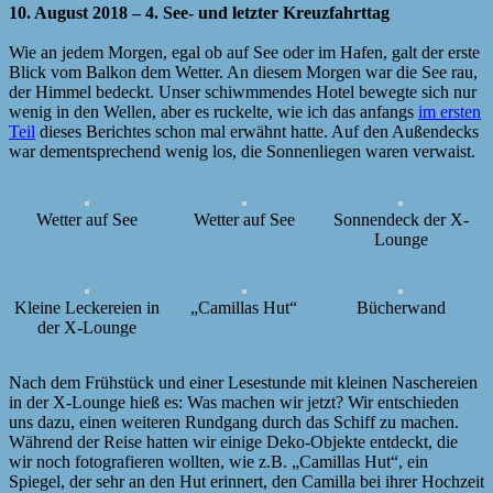
10. August 2018 – 4. See- und letzter Kreuzfahrttag
Wie an jedem Morgen, egal ob auf See oder im Hafen, galt der erste
Blick vom Balkon dem Wetter. An diesem Morgen war die See rau,
der Himmel bedeckt. Unser schiwmmendes Hotel bewegte sich nur
wenig in den Wellen, aber es ruckelte, wie ich das anfangs
im ersten
Teil
dieses Berichtes schon mal erwähnt hatte. Auf den Außendecks
war dementsprechend wenig los, die Sonnenliegen waren verwaist.
Wetter auf See
Wetter auf See
Sonnendeck der X-
Lounge
Kleine Leckereien in
„Camillas Hut“
Bücherwand
der X-Lounge
Nach dem Frühstück und einer Lesestunde mit kleinen Naschereien
in der X-Lounge hieß es: Was machen wir jetzt? Wir entschieden
uns dazu, einen weiteren Rundgang durch das Schiff zu machen.
Während der Reise hatten wir einige Deko-Objekte entdeckt, die
wir noch fotografieren wollten, wie z.B. „Camillas Hut“, ein
Spiegel, der sehr an den Hut erinnert, den Camilla bei ihrer Hochzeit