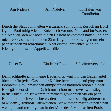
Am Nidelva
Am Nidelva
Im Hafen von
Trondheim
Durch die Stadt bummelten wir zurück zum Schiff. Zurück an Bord
lag der Pool ruhig wie ein Ententeich vor uns. Niemand im Wasser,
ein Anblick, den wir noch nie zu Gesicht bekommen hatten und der
mich reizte, selbst mal in den 25 m langen Pool zu steigen um ein
paar Runden zu schwimmen. Aber erstmal brauchten wir eine
Kleinigkeit, unseren Appetit zu stillen.
Unser Balkon
Ein leerer Pool
Schwimmversuche
Dann schlüpfte ich in meine Badeshorts, warf mir den Bademantel
über, der für jeden Gast in der Kabine bereithängt, und ging zum
Pooldeck. Hm, inzwischen dümpelten da natürlich schon ein paar
Badegäste vor sich hin. Da ich nun schon mal soweit war, stieg ich
in die Fluten und schwamm in meinem gewohnten Stil ein paar
Runden, d.h. ich versuchte es, denn ich musste ständig abbremsen
bzw. dem „Treibholz“ ausweichen. Schwimmen macht keinen Spaß
wenn jemand meint, genau in der Mitte des 4,80 m breiten Pools