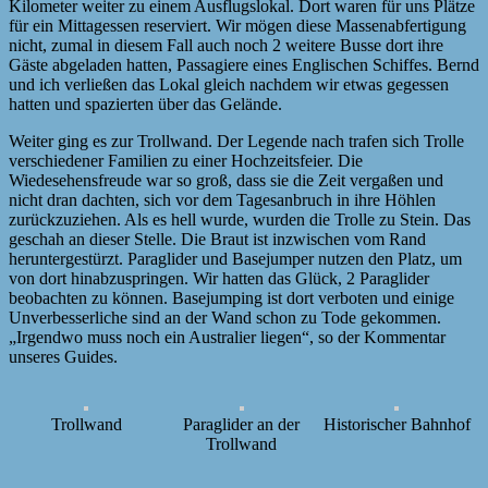
Kilometer weiter zu einem Ausflugslokal. Dort waren für uns Plätze
für ein Mittagessen reserviert. Wir mögen diese Massenabfertigung
nicht, zumal in diesem Fall auch noch 2 weitere Busse dort ihre
Gäste abgeladen hatten, Passagiere eines Englischen Schiffes. Bernd
und ich verließen das Lokal gleich nachdem wir etwas gegessen
hatten und spazierten über das Gelände.
Weiter ging es zur Trollwand. Der Legende nach trafen sich Trolle
verschiedener Familien zu einer Hochzeitsfeier. Die
Wiedesehensfreude war so groß, dass sie die Zeit vergaßen und
nicht dran dachten, sich vor dem Tagesanbruch in ihre Höhlen
zurückzuziehen. Als es hell wurde, wurden die Trolle zu Stein. Das
geschah an dieser Stelle. Die Braut ist inzwischen vom Rand
heruntergestürzt. Paraglider und Basejumper nutzen den Platz, um
von dort hinabzuspringen. Wir hatten das Glück, 2 Paraglider
beobachten zu können. Basejumping ist dort verboten und einige
Unverbesserliche sind an der Wand schon zu Tode gekommen.
„Irgendwo muss noch ein Australier liegen“, so der Kommentar
unseres Guides.
Trollwand
Paraglider an der
Historischer Bahnhof
Trollwand