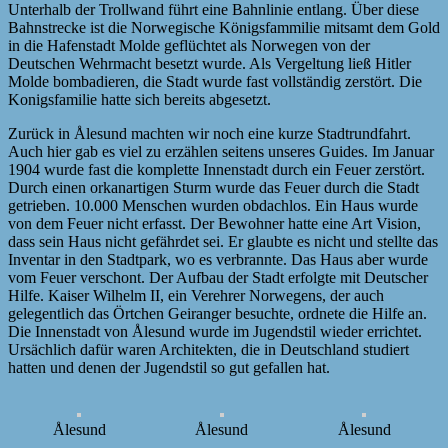
Unterhalb der Trollwand führt eine Bahnlinie entlang. Über diese
Bahnstrecke ist die Norwegische Königsfammilie mitsamt dem Gold
in die Hafenstadt Molde geflüchtet als Norwegen von der
Deutschen Wehrmacht besetzt wurde. Als Vergeltung ließ Hitler
Molde bombadieren, die Stadt wurde fast vollständig zerstört. Die
Konigsfamilie hatte sich bereits abgesetzt.
Zurück in Ålesund machten wir noch eine kurze Stadtrundfahrt.
Auch hier gab es viel zu erzählen seitens unseres Guides. Im Januar
1904 wurde fast die komplette Innenstadt durch ein Feuer zerstört.
Durch einen orkanartigen Sturm wurde das Feuer durch die Stadt
getrieben. 10.000 Menschen wurden obdachlos. Ein Haus wurde
von dem Feuer nicht erfasst. Der Bewohner hatte eine Art Vision,
dass sein Haus nicht gefährdet sei. Er glaubte es nicht und stellte das
Inventar in den Stadtpark, wo es verbrannte. Das Haus aber wurde
vom Feuer verschont. Der Aufbau der Stadt erfolgte mit Deutscher
Hilfe. Kaiser Wilhelm II, ein Verehrer Norwegens, der auch
gelegentlich das Örtchen Geiranger besuchte, ordnete die Hilfe an.
Die Innenstadt von Ålesund wurde im Jugendstil wieder errichtet.
Ursächlich dafür waren Architekten, die in Deutschland studiert
hatten und denen der Jugendstil so gut gefallen hat.
Ålesund
Ålesund
Ålesund