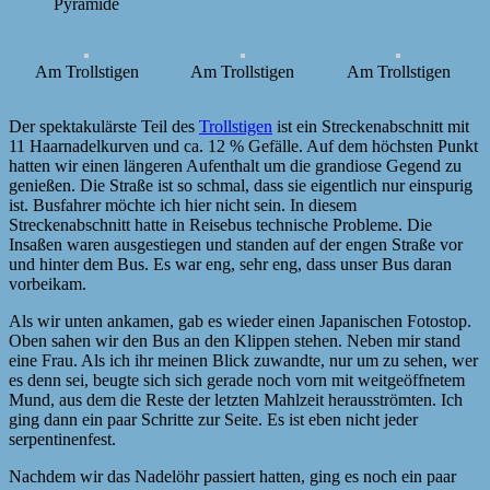
Pyramide
Am Trollstigen
Am Trollstigen
Am Trollstigen
Der spektakulärste Teil des
Trollstigen
ist ein Streckenabschnitt mit
11 Haarnadelkurven und ca. 12 % Gefälle. Auf dem höchsten Punkt
hatten wir einen längeren Aufenthalt um die grandiose Gegend zu
genießen. Die Straße ist so schmal, dass sie eigentlich nur einspurig
ist. Busfahrer möchte ich hier nicht sein. In diesem
Streckenabschnitt hatte in Reisebus technische Probleme. Die
Insaßen waren ausgestiegen und standen auf der engen Straße vor
und hinter dem Bus. Es war eng, sehr eng, dass unser Bus daran
vorbeikam.
Als wir unten ankamen, gab es wieder einen Japanischen Fotostop.
Oben sahen wir den Bus an den Klippen stehen. Neben mir stand
eine Frau. Als ich ihr meinen Blick zuwandte, nur um zu sehen, wer
es denn sei, beugte sich sich gerade noch vorn mit weitgeöffnetem
Mund, aus dem die Reste der letzten Mahlzeit herausströmten. Ich
ging dann ein paar Schritte zur Seite. Es ist eben nicht jeder
serpentinenfest.
Nachdem wir das Nadelöhr passiert hatten, ging es noch ein paar