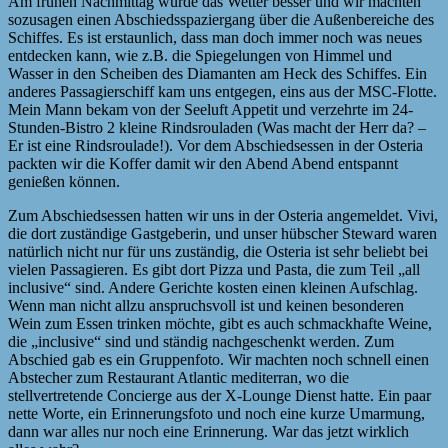
Am frühen Nachmittag wurde das Wetter besser und wir machten
sozusagen einen Abschiedsspaziergang über die Außenbereiche des
Schiffes. Es ist erstaunlich, dass man doch immer noch was neues
entdecken kann, wie z.B. die Spiegelungen von Himmel und
Wasser in den Scheiben des Diamanten am Heck des Schiffes. Ein
anderes Passagierschiff kam uns entgegen, eins aus der MSC-Flotte.
Mein Mann bekam von der Seeluft Appetit und verzehrte im 24-
Stunden-Bistro 2 kleine Rindsrouladen (Was macht der Herr da? –
Er ist eine Rindsroulade!). Vor dem Abschiedsessen in der Osteria
packten wir die Koffer damit wir den Abend Abend entspannt
genießen können.
Zum Abschiedsessen hatten wir uns in der Osteria angemeldet. Vivi,
die dort zuständige Gastgeberin, und unser hübscher Steward waren
natürlich nicht nur für uns zuständig, die Osteria ist sehr beliebt bei
vielen Passagieren. Es gibt dort Pizza und Pasta, die zum Teil „all
inclusive“ sind. Andere Gerichte kosten einen kleinen Aufschlag.
Wenn man nicht allzu anspruchsvoll ist und keinen besonderen
Wein zum Essen trinken möchte, gibt es auch schmackhafte Weine,
die „inclusive“ sind und ständig nachgeschenkt werden. Zum
Abschied gab es ein Gruppenfoto. Wir machten noch schnell einen
Abstecher zum Restaurant Atlantic mediterran, wo die
stellvertretende Concierge aus der X-Lounge Dienst hatte. Ein paar
nette Worte, ein Erinnerungsfoto und noch eine kurze Umarmung,
dann war alles nur noch eine Erinnerung. War das jetzt wirklich