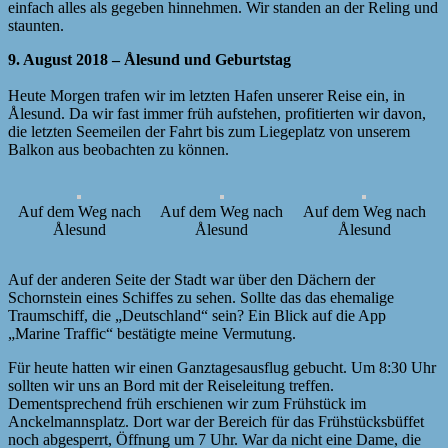
einfach alles als gegeben hinnehmen. Wir standen an der Reling und
staunten.
9. August 2018 – Ålesund und Geburtstag
Heute Morgen trafen wir im letzten Hafen unserer Reise ein, in
Ålesund. Da wir fast immer früh aufstehen, profitierten wir davon,
die letzten Seemeilen der Fahrt bis zum Liegeplatz von unserem
Balkon aus beobachten zu können.
Auf dem Weg nach
Auf dem Weg nach
Auf dem Weg nach
Ålesund
Ålesund
Ålesund
Auf der anderen Seite der Stadt war über den Dächern der
Schornstein eines Schiffes zu sehen. Sollte das das ehemalige
Traumschiff, die „Deutschland“ sein? Ein Blick auf die App
„Marine Traffic“ bestätigte meine Vermutung.
Für heute hatten wir einen Ganztagesausflug gebucht. Um 8:30 Uhr
sollten wir uns an Bord mit der Reiseleitung treffen.
Dementsprechend früh erschienen wir zum Frühstück im
Anckelmannsplatz. Dort war der Bereich für das Frühstücksbüffet
noch abgesperrt, Öffnung um 7 Uhr. War da nicht eine Dame, die