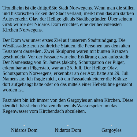
Trondheim ist die drittgrößte Stadt Norwegens. Wenn man die stillen
und historischen Ecken der Stadt verlässt, merkt man das am starken
Autoverkehr. Olav der Heilige gilt als Stadtbegründer. Über seinem
Grab wurde der Nidaros-Dom errichtet, eine der bedeutensten
Kirchen Norwegens.
Der Dom war unser erstes Ziel auf unserem Stadtrundgang. Die
Westfassade zieren zahlreiche Statuen, die Personen aus dem alten
Testament darstellen. Zwei Skulpuren waren mit bunten Kränzen
geschmückt. Vor der Fassade war eine Erklärung dazu aufgestellt:
Der Namenstag von St. James (Jakob), Schutzpatron der Pilger,
erkennbar am Pilgerstab, war am 25. Juli. Der Heilige Olav,
Schutzpatron Norwegens, erkennbar an der Axt, hatte am 29. Juli
Namenstag. Ich fragte mich, ob ein Fassadenkletterer die Kränze
dort aufgehängt hatte oder ob das mittels einer Hebebühne gemacht
worden ist.
Fasziniert bin ich immer von den Gargoyles an alten Kirchen. Diese
ziemlich hässlichen Fratzen dienen als Wasserspeier um das
Regenwasser vom Kirchendach abzuleiten.
Nidaros Dom
Nidaros Dom
Gargoyles