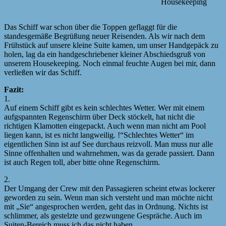
Housekeeping
Das Schiff war schon über die Toppen geflaggt für die
standesgemäße Begrüßung neuer Reisenden. Als wir nach dem
Frühstück auf unsere kleine Suite kamen, um unser Handgepäck zu
holen, lag da ein handgeschriebener kleiner Abschiedsgruß von
unserem Housekeeping. Noch einmal feuchte Augen bei mir, dann
verließen wir das Schiff.
Fazit:
1.
Auf einem Schiff gibt es kein schlechtes Wetter. Wer mit einem
aufgspannten Regenschirm über Deck stöckelt, hat nicht die
richtigen Klamotten eingepackt. Auch wenn man nicht am Pool
liegen kann, ist es nicht langweilig. !“Schlechtes Wetter“ im
eigentlichen Sinn ist auf See durchaus reizvoll. Man muss nur alle
Sinne offenhalten und wahrnehmen, was da gerade passiert. Dann
ist auch Regen toll, aber bitte ohne Regenschirm.
2.
Der Umgang der Crew mit den Passagieren scheint etwas lockerer
geworden zu sein. Wenn man sich versteht und man möchte nicht
mit „Sie“ angesprochen werden, geht das in Ordnung. Nichts ist
schlimmer, als gestelzte und gezwungene Gespräche. Auch im
Suiten-Bereich muss ich das nicht haben.