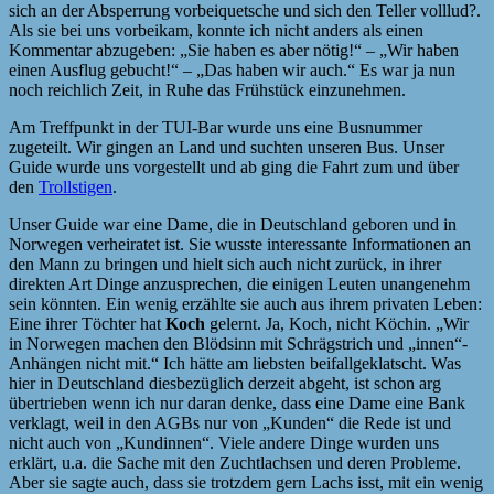
sich an der Absperrung vorbeiquetsche und sich den Teller volllud?.
Als sie bei uns vorbeikam, konnte ich nicht anders als einen
Kommentar abzugeben: „Sie haben es aber nötig!“ – „Wir haben
einen Ausflug gebucht!“ – „Das haben wir auch.“ Es war ja nun
noch reichlich Zeit, in Ruhe das Frühstück einzunehmen.
Am Treffpunkt in der TUI-Bar wurde uns eine Busnummer
zugeteilt. Wir gingen an Land und suchten unseren Bus. Unser
Guide wurde uns vorgestellt und ab ging die Fahrt zum und über
den
Trollstigen
.
Unser Guide war eine Dame, die in Deutschland geboren und in
Norwegen verheiratet ist. Sie wusste interessante Informationen an
den Mann zu bringen und hielt sich auch nicht zurück, in ihrer
direkten Art Dinge anzusprechen, die einigen Leuten unangenehm
sein könnten. Ein wenig erzählte sie auch aus ihrem privaten Leben:
Eine ihrer Töchter hat
Koch
gelernt. Ja, Koch, nicht Köchin. „Wir
in Norwegen machen den Blödsinn mit Schrägstrich und „innen“-
Anhängen nicht mit.“ Ich hätte am liebsten beifallgeklatscht. Was
hier in Deutschland diesbezüglich derzeit abgeht, ist schon arg
übertrieben wenn ich nur daran denke, dass eine Dame eine Bank
verklagt, weil in den AGBs nur von „Kunden“ die Rede ist und
nicht auch von „Kundinnen“. Viele andere Dinge wurden uns
erklärt, u.a. die Sache mit den Zuchtlachsen und deren Probleme.
Aber sie sagte auch, dass sie trotzdem gern Lachs isst, mit ein wenig