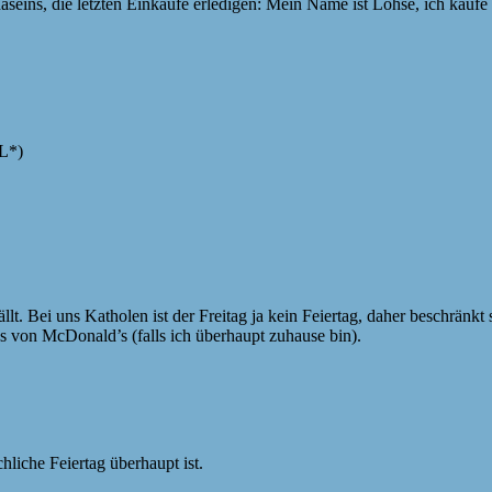
eins, die letzten Einkäufe erledigen: Mein Name ist Lohse, ich kaufe 
OL*)
llt. Bei uns Katholen ist der Freitag ja kein Feiertag, daher beschränk
s von McDonald’s (falls ich überhaupt zuhause bin).
liche Feiertag überhaupt ist.