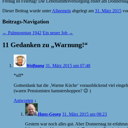
Freitag ist Feiertag! Die Lebensmittelversorgung endet am Donnerstag
Dieser Beitrag wurde unter
Allgemein
abgelegt am
31. März 2015
vo
Beitrags-Navigation
←
Palmsonntag 1942
Ein neuer Job
→
11 Gedanken zu „
Warnung!
“
Wolfgang
31. März 2015 um 07:48
*uff*
Gottseidank hat die ‚Warme Küche‘ vorausblickend viel einge
(waren Pensionisten hamstershoppen? 😉 )
Antworten
↓
Hans-Georg
31. März 2015 um 08:23
Gestern war noch alles gut. Aber Donnerstag ist erfahru