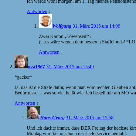
Ich werde wohl morgen, am 1. Tag meines Pensionistendas
Antworten
↓
Wolfgang
31. März 2015 um 14:06
Zwei Karton ‚Löwensenf‘?
(…es wäre wegen dem besseren Staffelpreis! *L
Antworten
↓
ossi1967
31. März 2015 um 15:49
*gacker*
Ja, das ist die Strafe dafür, wenn man vom rechten Glauben abfä
Bedürfnisse… was so viel heißt wie: Ich bestell mir am MO wa
Antworten
↓
Hans-Georg
31. März 2015 um 15:58
Und ich dachte immer, dass DER Freitag der höchste kirch
Montag wird bei uns auch der Lieferservice bemüht.