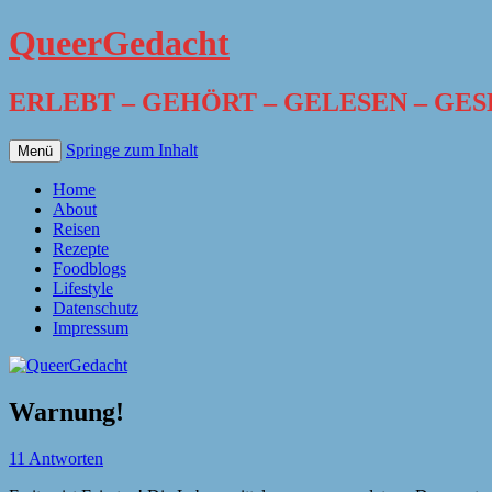
QueerGedacht
ERLEBT – GEHÖRT – GELESEN – GE
Springe zum Inhalt
Menü
Home
About
Reisen
Rezepte
Foodblogs
Lifestyle
Datenschutz
Impressum
Warnung!
11 Antworten