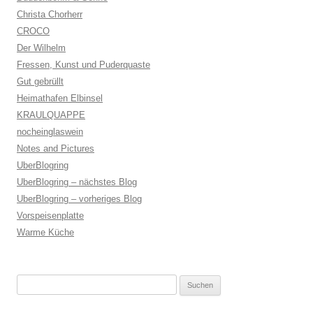
Christa Chorherr
CROCO
Der Wilhelm
Fressen, Kunst und Puderquaste
Gut gebrüllt
Heimathafen Elbinsel
KRAULQUAPPE
nocheinglaswein
Notes and Pictures
UberBlogring
UberBlogring – nächstes Blog
UberBlogring – vorheriges Blog
Vorspeisenplatte
Warme Küche
Suchen
nach: