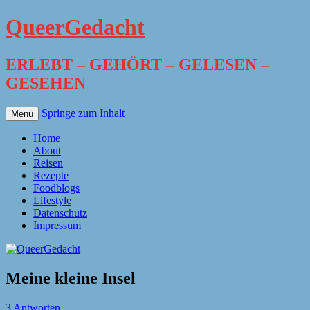
QueerGedacht
ERLEBT – GEHÖRT – GELESEN –
GESEHEN
Springe zum Inhalt
Menü
Home
About
Reisen
Rezepte
Foodblogs
Lifestyle
Datenschutz
Impressum
Meine kleine Insel
3 Antworten