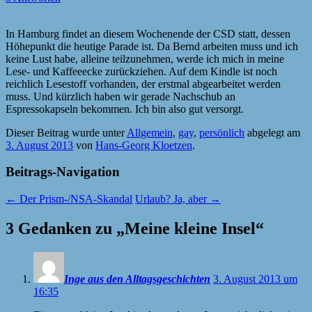
In Hamburg findet an diesem Wochenende der CSD statt, dessen
Höhepunkt die heutige Parade ist. Da Bernd arbeiten muss und ich
keine Lust habe, alleine teilzunehmen, werde ich mich in meine
Lese- und Kaffeeecke zurückziehen. Auf dem Kindle ist noch
reichlich Lesestoff vorhanden, der erstmal abgearbeitet werden
muss. Und kürzlich haben wir gerade Nachschub an
Espressokapseln bekommen. Ich bin also gut versorgt.
Dieser Beitrag wurde unter
Allgemein
,
gay
,
persönlich
abgelegt am
3. August 2013
von
Hans-Georg Kloetzen
.
Beitrags-Navigation
←
Der Prism-/NSA-Skandal
Urlaub? Ja, aber
→
3 Gedanken zu „
Meine kleine Insel
“
Inge aus den Alltagsgeschichten
3. August 2013 um
16:35