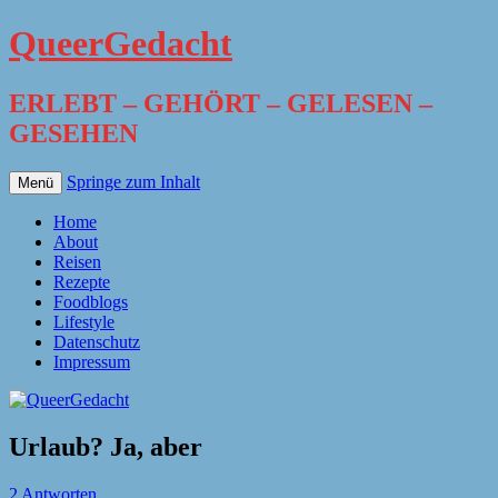
QueerGedacht
ERLEBT – GEHÖRT – GELESEN –
GESEHEN
Springe zum Inhalt
Menü
Home
About
Reisen
Rezepte
Foodblogs
Lifestyle
Datenschutz
Impressum
Urlaub? Ja, aber
2 Antworten