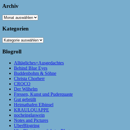
Archiv
Archiv
Kategorien
Kategorien
Blogroll
Alltägliches+Ausgedachtes
Behind Blue Eyes
Buddenbohm & Söhne
Christa Chorherr
CROCO
Der Wilhelm
Fressen, Kunst und Puderquaste
Gut gebrüllt
Heimathafen Elbinsel
KRAULQUAPPE
nocheinglaswein
Notes and Pictures
UberBlogring