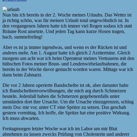
Nun bin ich bereits in der 2. Woche meines Urlaubs. Das Wetter ist
ja richtig schön, was für meinen Urlaub total ungewöhnlich ist. In
den vergangenen Jahren hatte ich immer viel Regen sodass ich statt
Bräune Rost ansetzte. Und jeden Tag kann kurze Hosen tragen,
hach, summefeeling!
Aber es ist ja immer irgendwas, und wenn es der Rücken ist und
anderes mehr. Am 1. August hatte ich gleich 2 Arzttermine. Gleich
morgens um acht war ich beim Operateur meines Vertrauens mit den
hübschen Fotos meiner Brust- und Lendenwirbelaufnahmen, die
bereits in der Woche davor gemacht worden waren. Mittags war ich
dann beim Zahnarzt.
Die vor 2 Jahren operierte Bandscheibe ist ok, aber darunter habe
ich Bandscheibenvorwölbungen, die mich arg durch Schmerzen
beuteln. Jedenfall haben die Schmerzen gegebenenfalls unter
umständen dort ihre Ursache. Um die Ursache einzugrenzen, schlug
mein Doc mir vor, unter CT eine Spritze zu setzen. Das geschah
gestern vormittag. Ich hoffe, die Spritze hat eine positive Wirkung.
Ich muss abwarten.
Freitagmorgen letzter Woche war ich im Labor um mir Blut
abnehmen zu lassen zwecks Prüfung von Cholesterin und anderer