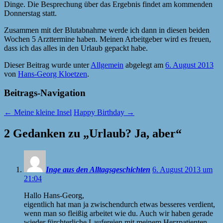
Dinge. Die Besprechung über das Ergebnis findet am kommenden
Donnerstag statt.
Zusammen mit der Blutabnahme werde ich dann in diesen beiden
Wochen 5 Arzttermine haben. Meinen Arbeitgeber wird es freuen,
dass ich das alles in den Urlaub gepackt habe.
Dieser Beitrag wurde unter
Allgemein
abgelegt am
6. August 2013
von
Hans-Georg Kloetzen
.
Beitrags-Navigation
←
Meine kleine Insel
Happy Birthday
→
2 Gedanken zu „
Urlaub? Ja, aber
“
Inge aus den Alltagsgeschichten
6. August 2013 um
21:04
Hallo Hans-Georg,
eigentlich hat man ja zwischendurch etwas besseres verdient,
wenn man so fleißig arbeitet wie du. Auch wir haben gerade
wieder fürchterliche Laufereien mit meinem Herzpatienten…