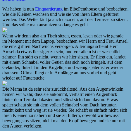
Wir haben ja nun
Einquartierung
im ElbePenthouse und beobachten,
wie die Kleinen wachsen und wie sie von ihren Eltern gefüttert
werden. Das Wetter lädt ja auch dazu ein, auf der Terrasse zu sitzen.
Und das sollte man ausnutzen so lange es geht.
Wenn wir denn also am Tisch sitzen, essen, lesen oder wie gerade
im Moment mit dem Laptop, beobachten wir Herrn und Frau Amsel,
die emsig ihren Nachwuchs versorgen. Allerdings scheint Herr
Amsel da etwas fleissiger zu sein, und vor allem ist er wesentlich
zahmer. Ihn stört es nicht, wenn wir hier sitzen. Er fliegt ein, landet
mit einem Schnabel voller Getier, das sich noch kringelt, auf dem
Geländer, flutscht in den Kugeltuja und wenig später ist er wieder
draussen. Oftmal fliegt er in Armlänge an uns vorbei und geht
wieder auf Futtersuche.
Die Mama ist da sehr sehr zurückhaltend. Aus den Augenwinkeln
nemen wir wahr, dass sie ankommt, verharrt einen Augenblick
hinter dem Terrakottakasten und stürzt sich dann davon. Etwas
später schaut sie mit dem vollen Schnabel vom Dach herunter,
macht kehrt und weg ist sie wieder. Sie schafft es einfach nicht, sich
ihren Kleinen zu nähern und sie zu füttern, obwohl wir bewusst
bewegungslos sitzen, nicht mal den Kopf bewegen und sie nur mit
den Augen verfolgen.