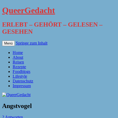
QueerGedacht
ERLEBT – GEHÖRT – GELESEN –
GESEHEN
Springe zum Inhalt
Menü
Home
About
Reisen
Rezepte
Foodblogs
Lifestyle
Datenschutz
Impressum
Angstvogel
2 Antworten