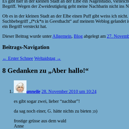
Es gibt hier in der kleinen Stadt an der Elbe ein Nagelstudio, vielle
Begriff. Wegen der Zweideutigkeig geht meine Nachbarin nicht ins Nag
Ob es in der kleinen Stadt an der Elbe einen Puff gibt weiss ich nich
Suchbebegriff „f*ck*n in Geesthacht“ auf meinem Weblog gelandet ist.
ein Begriff versteckt hat.
Dieser Beitrag wurde unter
Allgemein
,
Blog
abgelegt am
27. Novemb
Beitrags-Navigation
←
Erster Schnee
Weltaidstag
→
8 Gedanken zu „
Aber hallo!
“
annelie
28. November 2010 um 10:24
es gibt sogar zwei, lieber “nachbar”!
da sag noch einer, G. hätte nichts zu bieten ;o)
frostige grüsse aus dem wald
Anne