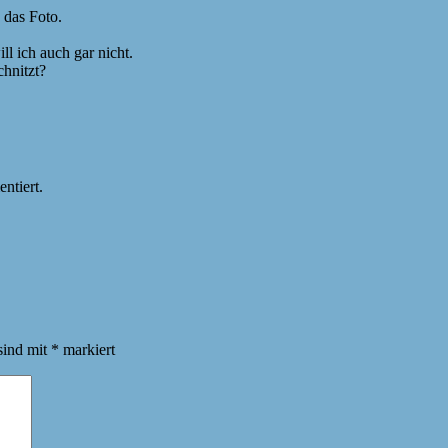
 das Foto.
l ich auch gar nicht.
chnitzt?
ntiert.
sind mit
*
markiert