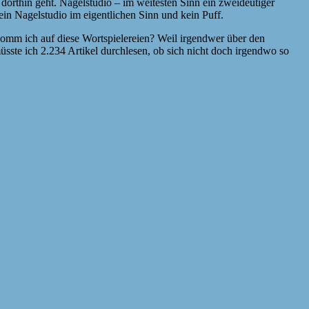
 dorthin geht. Nagelstudio – im weitesten Sinn ein zweideutiger
ein Nagelstudio im eigentlichen Sinn und kein Puff.
e komm ich auf diese Wortspielereien? Weil irgendwer über den
üsste ich 2.234 Artikel durchlesen, ob sich nicht doch irgendwo so