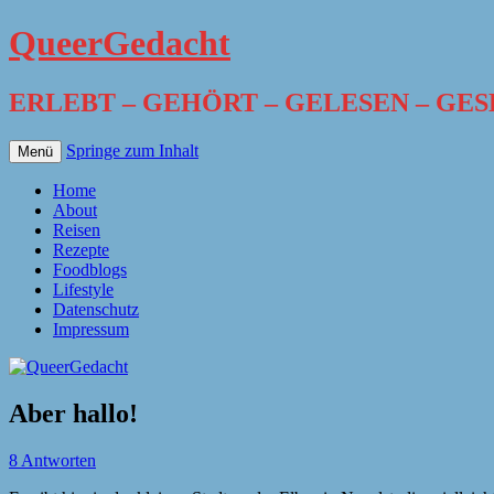
QueerGedacht
ERLEBT – GEHÖRT – GELESEN – GE
Springe zum Inhalt
Menü
Home
About
Reisen
Rezepte
Foodblogs
Lifestyle
Datenschutz
Impressum
Aber hallo!
8 Antworten