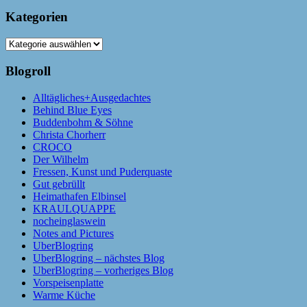
Kategorien
Kategorien
Blogroll
Alltägliches+Ausgedachtes
Behind Blue Eyes
Buddenbohm & Söhne
Christa Chorherr
CROCO
Der Wilhelm
Fressen, Kunst und Puderquaste
Gut gebrüllt
Heimathafen Elbinsel
KRAULQUAPPE
nocheinglaswein
Notes and Pictures
UberBlogring
UberBlogring – nächstes Blog
UberBlogring – vorheriges Blog
Vorspeisenplatte
Warme Küche