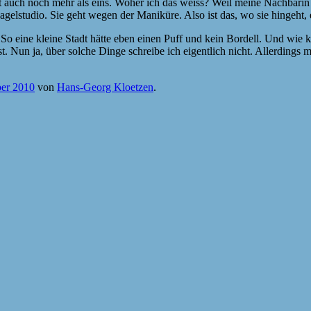
icht auch noch mehr als eins. Woher ich das weiss? Weil meine Nachbarin
elstudio. Sie geht wegen der Maniküre. Also ist das, wo sie hingeht, 
t. So eine kleine Stadt hätte eben einen Puff und kein Bordell. Und wi
 Nun ja, über solche Dinge schreibe ich eigentlich nicht. Allerdings m
er 2010
von
Hans-Georg Kloetzen
.