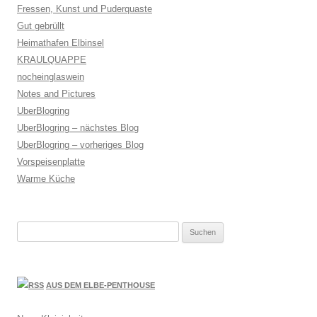
Fressen, Kunst und Puderquaste
Gut gebrüllt
Heimathafen Elbinsel
KRAULQUAPPE
nocheinglaswein
Notes and Pictures
UberBlogring
UberBlogring – nächstes Blog
UberBlogring – vorheriges Blog
Vorspeisenplatte
Warme Küche
Suchen
nach:
AUS DEM ELBE-PENTHOUSE