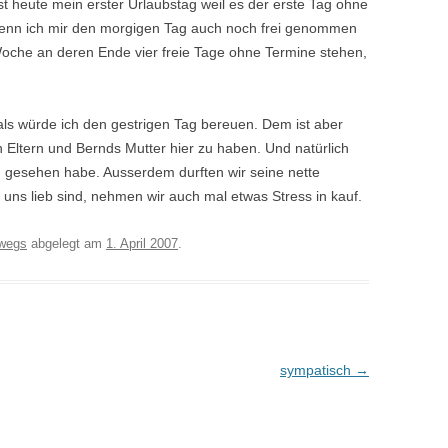
ist heute mein erster Urlaubstag weil es der erste Tag ohne
wenn ich mir den morgigen Tag auch noch frei genommen
Woche an deren Ende vier freie Tage ohne Termine stehen,
 als würde ich den gestrigen Tag bereuen. Dem ist aber
n Eltern und Bernds Mutter hier zu haben. Und natürlich
n gesehen habe. Ausserdem durften wir seine nette
 uns lieb sind, nehmen wir auch mal etwas Stress in kauf.
rwegs
abgelegt am
1. April 2007
.
sympatisch
→