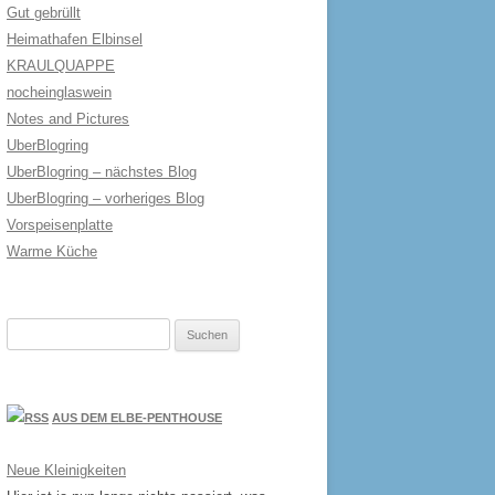
Gut gebrüllt
Heimathafen Elbinsel
KRAULQUAPPE
nocheinglaswein
Notes and Pictures
UberBlogring
UberBlogring – nächstes Blog
UberBlogring – vorheriges Blog
Vorspeisenplatte
Warme Küche
Suchen
nach:
AUS DEM ELBE-PENTHOUSE
Neue Kleinigkeiten