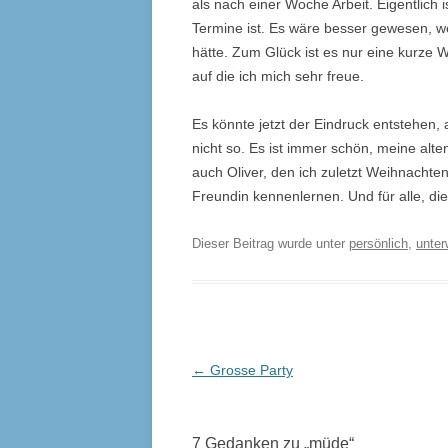
als nach einer Woche Arbeit. Eigentlich 
Termine ist. Es wäre besser gewesen, 
hätte. Zum Glück ist es nur eine kurze 
auf die ich mich sehr freue.
Es könnte jetzt der Eindruck entstehen,
nicht so. Es ist immer schön, meine alte
auch Oliver, den ich zuletzt Weihnachte
Freundin kennenlernen. Und für alle, die
Dieser Beitrag wurde unter
persönlich
,
unte
Beitrags-
←
Grosse Party
Navigation
7 Gedanken zu „
müde
“