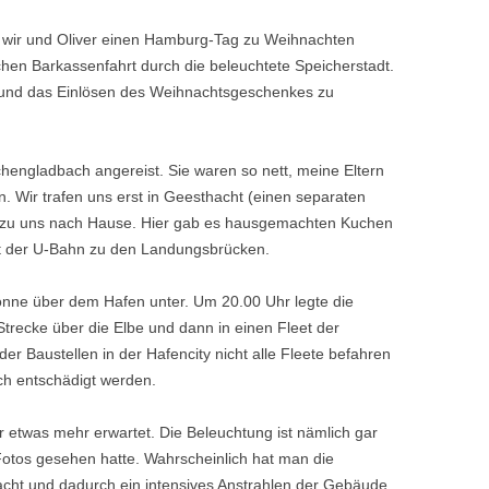
n wir und Oliver einen Hamburg-Tag zu Weihnachten
hen Barkassenfahrt durch die beleuchtete Speicherstadt.
g und das Einlösen des Weihnachtsgeschenkes zu
hengladbach angereist. Sie waren so nett, meine Eltern
 Wir trafen uns erst in Geesthacht (einen separaten
s zu uns nach Hause. Hier gab es hausgemachten Kuchen
it der U-Bahn zu den Landungsbrücken.
 Sonne über dem Hafen unter. Um 20.00 Uhr legte die
Strecke über die Elbe und dann in einen Fleet der
er Baustellen in der Hafencity nicht alle Fleete befahren
och entschädigt werden.
ir etwas mehr erwartet. Die Beleuchtung ist nämlich gar
n Fotos gesehen hatte. Wahrscheinlich hat man die
cht und dadurch ein intensives Anstrahlen der Gebäude