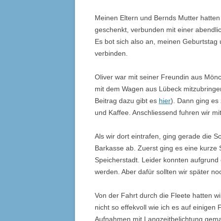
Meinen Eltern und Bernds Mutter hatte
geschenkt, verbunden mit einer abendlic
Es bot sich also an, meinen Geburtsta
verbinden.
Oliver war mit seiner Freundin aus Mönc
mit dem Wagen aus Lübeck mitzubringen.
Beitrag dazu gibt es
hier
). Dann ging e
und Kaffee. Anschliessend fuhren wir m
Als wir dort eintrafen, ging gerade die
Barkasse ab. Zuerst ging es eine kurze 
Speicherstadt. Leider konnten aufgrund d
werden. Aber dafür sollten wir später n
Von der Fahrt durch die Fleete hatten w
nicht so effekvoll wie ich es auf einige
Aufnahmen mit Langzeitbelichtung gema