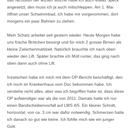
das Nichtstun der letzten Woche habe ich auch etwas Speck
angesetzt, den muss ich ja auch mitschleppen. Am 1. Mai
öffnet unser Schwimmbad, ich habe mir vorgenommen, dort
morgens ein paar Bahnen zu ziehen.
Mein Schatz arbeitet seit gestern wieder. Heute Morgen habe
uns frische Brötchen besorgt und für mich 2 grosse Birnen als
kleine Zwischenmahlzeit. Natürlich brauchte ich nach oben
wieder den Lift. Später brachte ich Müll runter, das ging nach
oben dann auch ohne Lift.
Inzwischen habe ich mich mit dem OP-Bericht beschäftigt, den
ich noch im Krankenhaus vom Doc bekommen habe. Ich
verstehe nicht alles, aber was ich begriffen habe ist, dass diese
OP aufwendiger war als die von 2011. Damals hatte ich nur
einen Bandscheibenvorfall auf LWS 4/5. Ein kleiner Schnitt,
horizontal, von ca. 3 cm war dafür notwendig. Schmerzen hatte
ich danach so gut wie keine. Ich fühlte mich wie ein junger
Gott.