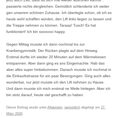
jetzt auch Zeit, dass du dich mal wieder ausruhen kannst“,
passierte nichts dergleichen. Gemütlich schlenderte ich weiter
gen unserem schönen Zuhause. Ich überlegte schon, ob ich es
heute wohl schaffen würden, den Lift links liegen zu lassen und
die Treppe nehmen zu können. Taraaa! Tusch! Es hat
funktioniert! Ich bin soooooo happy.
Gegen Mittag musste ich dann nochmal los zur
Krankengymnistik. Der Rücken plagte auf dem Hinweg.
Erstmal durfte ich wieder 20 Minuten auf dem Wärmekissen
entspannen. Aber dann ging es ans Eingemachte. Hab das
aber alles super hinbekommen. Danach musste ich nochmal in
die Einkaufsstrasse für ein paar Besorgungen. Ging auch alles
wunderbar, nur jetzt musste ich den Lift nehmen zu Hause.
Und dann musste ich mich erstmal ne Weile hinlegen. Aber ich
bin stolz darauf, heute viel geschafft zu haben.
Dieser Beitrag wurde unter
Allgemein
,
persönlich
abgelegt am
27.
März 2026
.