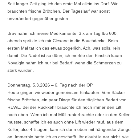
Seit langer Zeit ging ich das erste Mal allein ins Dorf. Wir
brauchten frische Brötchen. Der Tageslauf war sonst
unverändert gegenüber gestern.
Brav nahm ich meine Medikamente: 3 x am Tag Ibu 600,
abends spritzte ich mir Clexane in die Bauchdecke. Beim
ersten Mal tat ich das etwas zögerlich. Ach, was solls, rein
damit. Die Nadel ist so dünn, ich merkte den Einstich kaum.
Novalgin nahm ich nur bei Bedarf, wenn die Schmerzen zu
stark wurden.
Donnerstag, 5.3.2026 – 6. Tag nach der OP
Heute gingen wir wieder gemeinsam Einkaufen: Vom Bäcker
frische Brötchen, ein paar Dinge für den täglichen Bedarf von
REWE. Bei der Rückkehr brauchte ich noch immer den Lift
nach oben. Wenn ich mal Müll runterbrachte oder in den Keller
musste, schaffte ich es auch ohne Lift wieder rauf, aus dem
Keller, also 4 Etagen, kam ich dann oben mit hängender Zunge
an. Immerhin hatte ich es geschafft. Ihr glaubt ja gar nicht, wie