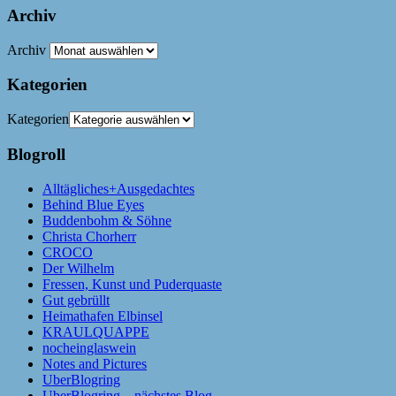
Archiv
Archiv
Kategorien
Kategorien
Blogroll
Alltägliches+Ausgedachtes
Behind Blue Eyes
Buddenbohm & Söhne
Christa Chorherr
CROCO
Der Wilhelm
Fressen, Kunst und Puderquaste
Gut gebrüllt
Heimathafen Elbinsel
KRAULQUAPPE
nocheinglaswein
Notes and Pictures
UberBlogring
UberBlogring – nächstes Blog