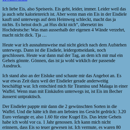
Ich liebe Eis, also Speiseeis. Eis geht, leider, immer. Leider weil das
ja auch sehr kalorienreich ist. Aber wenn man ein Eis in der Eisdiele
kauft und unterwegs auf dem Heimweg schleckt, macht das ja
nichts. Es heisst doch „ut Hus dickt nich“, übersetzt ins
Hochdeutsche: Was man ausserhalb der eigenen 4 Wände verzehrt,
macht nicht dick. Tja …
Heute war ich ausnahmsweise mal nicht gleich nach dem Aufstehen
unterwegs. Dann ist die Eisdiele, leidergottseidank, noch
geschlossen. Heute war dann mal der Tag, an dem ich mir mal ein
Geheis gönnte. Gönnen, das ist ja wohl wirklich der passende
Ausdruck.
Ich stand also an der Eisluke und schaute mir das Angebot an. Es
war etwas Zeit dazu weil der Eisdieler gerade anderweitig
beschäftigt war. Ich entschied mich für Tiramisu und Malaga in einer
Waffel. Wenn man mit Einkäufen unterwegs ist, ist Eis im Becher
äusserst untpraktisch.
Der Eisdieler pappte mir dann die 2 gewünschten Sorten in die
Waffel. Und die hätte ich ihm am liebsten ins Gesicht gedrück: 3.20
Euro verlangte er, also 1.60 für eine Kugel Eis. Das letzte Geheis
habe ich wohl vor ca. 1 Jahr genossen. Ich kann mich nicht
erinnern, dass Eis so teuer gewesen ist. Ich vermute, es waren 80