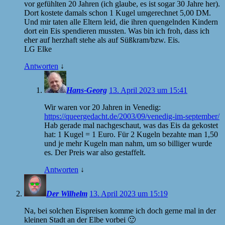
vor gefühlten 20 Jahren (ich glaube, es ist sogar 30 Jahre her).
Dort kostete damals schon 1 Kugel umgerechnet 5,00 DM.
Und mir taten alle Eltern leid, die ihren quengelnden Kindern
dort ein Eis spendieren mussten. Was bin ich froh, dass ich
eher auf herzhaft stehe als auf Süßkram/bzw. Eis.
LG Elke
Antworten
↓
Hans-Georg
13. April 2023 um 15:41
Wir waren vor 20 Jahren in Venedig:
https://queergedacht.de/2003/09/venedig-im-september/
Hab gerade mal nachgeschaut, was das Eis da gekostet
hat: 1 Kugel = 1 Euro. Für 2 Kugeln bezahte man 1,50
und je mehr Kugeln man nahm, um so billiger wurde
es. Der Preis war also gestaffelt.
Antworten
↓
Der Wilhelm
13. April 2023 um 15:19
Na, bei solchen Eispreisen komme ich doch gerne mal in der
kleinen Stadt an der Elbe vorbei 🙂