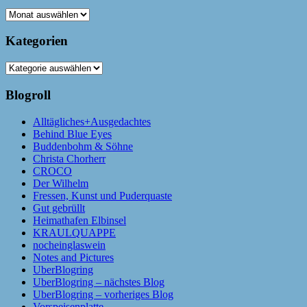
Archiv
Kategorien
Kategorien
Blogroll
Alltägliches+Ausgedachtes
Behind Blue Eyes
Buddenbohm & Söhne
Christa Chorherr
CROCO
Der Wilhelm
Fressen, Kunst und Puderquaste
Gut gebrüllt
Heimathafen Elbinsel
KRAULQUAPPE
nocheinglaswein
Notes and Pictures
UberBlogring
UberBlogring – nächstes Blog
UberBlogring – vorheriges Blog
Vorspeisenplatte