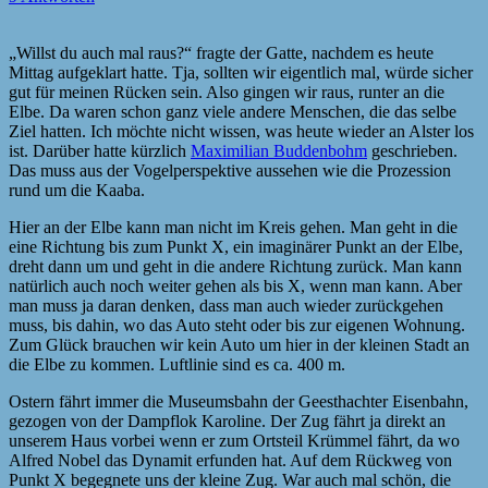
„Willst du auch mal raus?“ fragte der Gatte, nachdem es heute
Mittag aufgeklart hatte. Tja, sollten wir eigentlich mal, würde sicher
gut für meinen Rücken sein. Also gingen wir raus, runter an die
Elbe. Da waren schon ganz viele andere Menschen, die das selbe
Ziel hatten. Ich möchte nicht wissen, was heute wieder an Alster los
ist. Darüber hatte kürzlich
Maximilian Buddenbohm
geschrieben.
Das muss aus der Vogelperspektive aussehen wie die Prozession
rund um die Kaaba.
Hier an der Elbe kann man nicht im Kreis gehen. Man geht in die
eine Richtung bis zum Punkt X, ein imaginärer Punkt an der Elbe,
dreht dann um und geht in die andere Richtung zurück. Man kann
natürlich auch noch weiter gehen als bis X, wenn man kann. Aber
man muss ja daran denken, dass man auch wieder zurückgehen
muss, bis dahin, wo das Auto steht oder bis zur eigenen Wohnung.
Zum Glück brauchen wir kein Auto um hier in der kleinen Stadt an
die Elbe zu kommen. Luftlinie sind es ca. 400 m.
Ostern fährt immer die Museumsbahn der Geesthachter Eisenbahn,
gezogen von der Dampflok Karoline. Der Zug fährt ja direkt an
unserem Haus vorbei wenn er zum Ortsteil Krümmel fährt, da wo
Alfred Nobel das Dynamit erfunden hat. Auf dem Rückweg von
Punkt X begegnete uns der kleine Zug. War auch mal schön, die