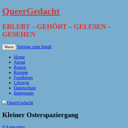
QueerGedacht
ERLEBT – GEHÖRT – GELESEN –
GESEHEN
Springe zum Inhalt
Menü
Home
About
Reisen
Rezepte
Foodblogs
Lifestyle
Datenschutz
Impressum
Kleiner Osterspaziergang
9 Antworten