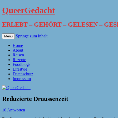
QueerGedacht
ERLEBT – GEHÖRT – GELESEN – GE
Springe zum Inhalt
Menü
Home
About
Reisen
Rezepte
Foodblogs
Lifestyle
Datenschutz
Impressum
Reduzierte Draussenzeit
10 Antworten