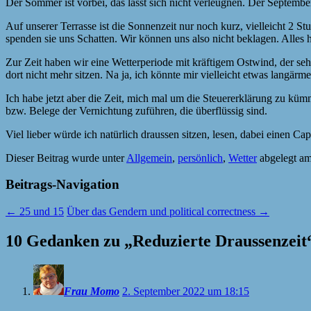
Der Sommer ist vorbei, das lässt sich nicht verleugnen. Der September
Auf unserer Terrasse ist die Sonnenzeit nur noch kurz, vielleicht 2
spenden sie uns Schatten. Wir können uns also nicht beklagen. Alles h
Zur Zeit haben wir eine Wetterperiode mit kräftigem Ostwind, der s
dort nicht mehr sitzen. Na ja, ich könnte mir vielleicht etwas langärm
Ich habe jetzt aber die Zeit, mich mal um die Steuererklärung zu k
bzw. Belege der Vernichtung zuführen, die überflüssig sind.
Viel lieber würde ich natürlich draussen sitzen, lesen, dabei einen 
Dieser Beitrag wurde unter
Allgemein
,
persönlich
,
Wetter
abgelegt a
Beitrags-Navigation
←
25 und 15
Über das Gendern und political correctness
→
10 Gedanken zu „
Reduzierte Draussenzeit
Frau Momo
2. September 2022 um 18:15