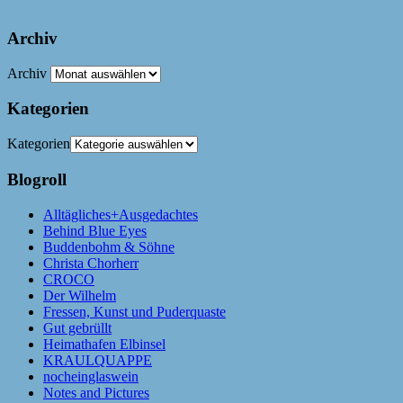
Archiv
Archiv
Kategorien
Kategorien
Blogroll
Alltägliches+Ausgedachtes
Behind Blue Eyes
Buddenbohm & Söhne
Christa Chorherr
CROCO
Der Wilhelm
Fressen, Kunst und Puderquaste
Gut gebrüllt
Heimathafen Elbinsel
KRAULQUAPPE
nocheinglaswein
Notes and Pictures