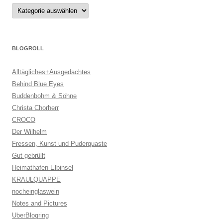
Kategorien
BLOGROLL
Alltägliches+Ausgedachtes
Behind Blue Eyes
Buddenbohm & Söhne
Christa Chorherr
CROCO
Der Wilhelm
Fressen, Kunst und Puderquaste
Gut gebrüllt
Heimathafen Elbinsel
KRAULQUAPPE
nocheinglaswein
Notes and Pictures
UberBlogring