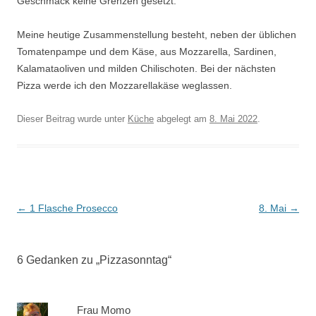
Geschmack keine Grenzen gesetzt.
Meine heutige Zusammenstellung besteht, neben der üblichen
Tomatenpampe und dem Käse, aus Mozzarella, Sardinen,
Kalamataoliven und milden Chilischoten. Bei der nächsten
Pizza werde ich den Mozzarellakäse weglassen.
Dieser Beitrag wurde unter
Küche
abgelegt am
8. Mai 2022
.
Beitrags-
←
1 Flasche Prosecco
8. Mai
→
Navigation
6 Gedanken zu „
Pizzasonntag
“
Frau Momo