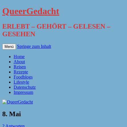
QueerGedacht
ERLEBT – GEHÖRT – GELESEN –
GESEHEN
Springe zum Inhalt
Menü
Home
About
Reisen
Rezepte
Foodblogs
Lifestyle
Datenschutz
Impressum
8. Mai
2 Antworten