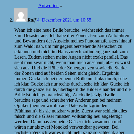
Antworten
↓
Ralf
4. Dezember 2021 um 10:55
Wenn ich eine neue Brille brauche, wächst sich das immer
zum Desaster aus. Ich habe drei Zonen: fern zum Autofahren
und Bewundern der Aussicht meines Panoramafensters hinauf
zum Wald; nah, um mir gegenüberstehende Menschen zu
erkennen und mich im Haus zurechtzufinden; ganz nah zum
Lesen. Zudem stehen meine Augen nicht exakt parallel. Das
sieht man zwar nicht, wenn man mich anschaut, aber es wirkt
sich aus. Und die Höhe der Zonengrenzen sowie die Stärke
der Zonen sind auf beiden Seiten nicht gleich. Ergebnis
immer: Gucke ich bei der neuen Brille nur links durch, sehe
ich klar. Gucke ich nur rechts durch, sehe ich klar. Gucke ich
durch die ganze Brille, überlagern die Bilder einander und die
Brille ist nicht gebrauchsfähig. Auch die jetzige Brille
brauchte sage und schreibe vier Änderungen bei meinem
Optiker (nennen wir ihn aus Datenschutzgründen
Pfühlmann), bis sie nutzbar wurde. Zuerst war schlicht alles
falsch und die Gläser mussten vollständig neu angefertigt
werden. Dann passten beide Gläser nicht zusammen und
wären nur als zwei Monokel verwendbar gewesen. Bei
nächsten Versuch war es nicht mehr ganz so schlecht, aber