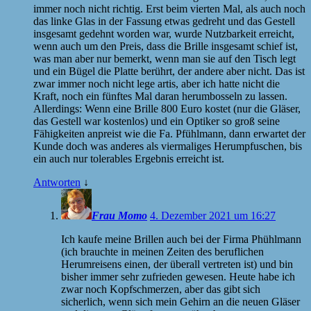
immer noch nicht richtig. Erst beim vierten Mal, als auch noch
das linke Glas in der Fassung etwas gedreht und das Gestell
insgesamt gedehnt worden war, wurde Nutzbarkeit erreicht,
wenn auch um den Preis, dass die Brille insgesamt schief ist,
was man aber nur bemerkt, wenn man sie auf den Tisch legt
und ein Bügel die Platte berührt, der andere aber nicht. Das ist
zwar immer noch nicht lege artis, aber ich hatte nicht die
Kraft, noch ein fünftes Mal daran herumbosseln zu lassen.
Allerdings: Wenn eine Brille 800 Euro kostet (nur die Gläser,
das Gestell war kostenlos) und ein Optiker so groß seine
Fähigkeiten anpreist wie die Fa. Pfühlmann, dann erwartet der
Kunde doch was anderes als viermaliges Herumpfuschen, bis
ein auch nur tolerables Ergebnis erreicht ist.
Antworten
↓
Frau Momo
4. Dezember 2021 um 16:27
Ich kaufe meine Brillen auch bei der Firma Phühlmann
(ich brauchte in meinen Zeiten des beruflichen
Herumreisens einen, der überall vertreten ist) und bin
bisher immer sehr zufrieden gewesen. Heute habe ich
zwar noch Kopfschmerzen, aber das gibt sich
sicherlich, wenn sich mein Gehirn an die neuen Gläser