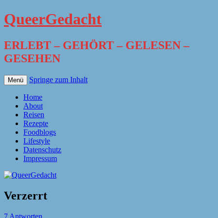
QueerGedacht
ERLEBT – GEHÖRT – GELESEN –
GESEHEN
Springe zum Inhalt
Menü
Home
About
Reisen
Rezepte
Foodblogs
Lifestyle
Datenschutz
Impressum
Verzerrt
7 Antworten