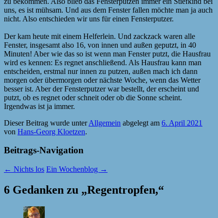
zu bekommen. Also blieb das Fensterputzen immer ein Stiefkind bei
uns, es ist mühsam. Und aus dem Fenster fallen möchte man ja auch
nicht. Also entschieden wir uns für einen Fensterputzer.
Der kam heute mit einem Helferlein. Und zackzack waren alle
Fenster, insgesamt also 16, von innen und außen geputzt, in 40
Minuten! Aber wie das so ist wenn man Fenster putzt, die Hausfrau
wird es kennen: Es regnet anschließend. Als Hausfrau kann man
entscheiden, erstmal nur innen zu putzen, außen mach ich dann
morgen oder übermorgen oder nächste Woche, wenn das Wetter
besser ist. Aber der Fensterputzer war bestellt, der erscheint und
putzt, ob es regnet oder schneit oder ob die Sonne scheint.
Irgendwas ist ja immer.
Dieser Beitrag wurde unter
Allgemein
abgelegt am
6. April 2021
von
Hans-Georg Kloetzen
.
Beitrags-Navigation
←
Nichts los
Ein Wochenblog
→
6 Gedanken zu „
Regentropfen,
“