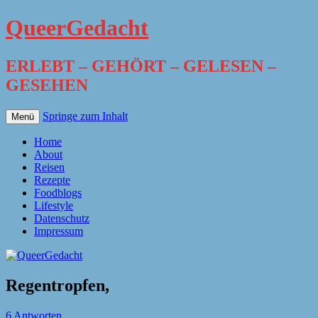
QueerGedacht
ERLEBT – GEHÖRT – GELESEN –
GESEHEN
Springe zum Inhalt
Menü
Home
About
Reisen
Rezepte
Foodblogs
Lifestyle
Datenschutz
Impressum
Regentropfen,
6 Antworten