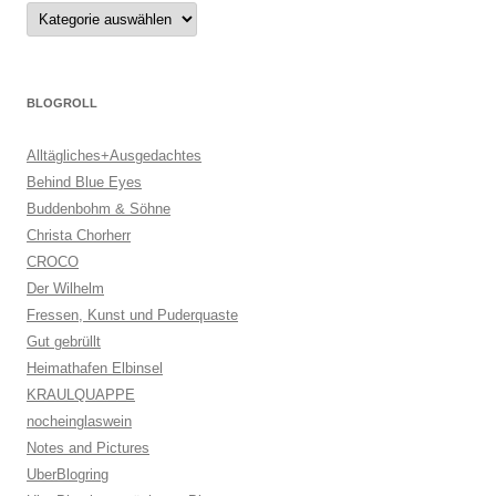
Kategorien
BLOGROLL
Alltägliches+Ausgedachtes
Behind Blue Eyes
Buddenbohm & Söhne
Christa Chorherr
CROCO
Der Wilhelm
Fressen, Kunst und Puderquaste
Gut gebrüllt
Heimathafen Elbinsel
KRAULQUAPPE
nocheinglaswein
Notes and Pictures
UberBlogring