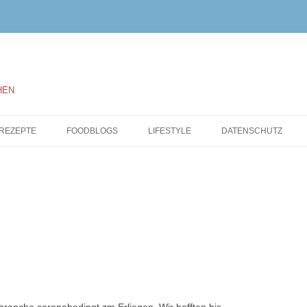
HEN
Springe
zum
REZEPTE
FOODBLOGS
LIFESTYLE
DATENSCHUTZ
Inhalt