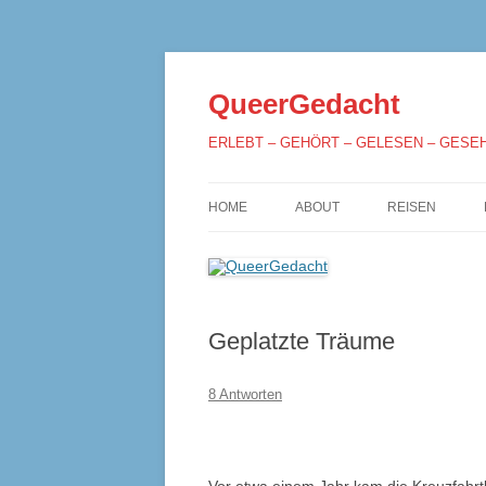
QueerGedacht
ERLEBT – GEHÖRT – GELESEN – GESE
HOME
ABOUT
REISEN
Geplatzte Träume
8 Antworten