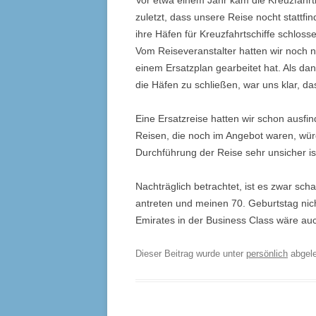
Vor etwa einem Jahr kam die Kreuzfahrt
zuletzt, dass unsere Reise nocht stattf
ihre Häfen für Kreuzfahrtschiffe schlos
Vom Reiseveranstalter hatten wir noch n
einem Ersatzplan gearbeitet hat. Als da
die Häfen zu schließen, war uns klar, d
Eine Ersatzreise hatten wir schon ausfi
Reisen, die noch im Angebot waren, würd
Durchführung der Reise sehr unsicher ist
Nachträglich betrachtet, ist es zwar sch
antreten und meinen 70. Geburtstag nich
Emirates in der Business Class wäre au
Dieser Beitrag wurde unter
persönlich
abgel