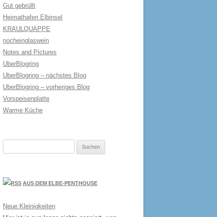
Gut gebrüllt
Heimathafen Elbinsel
KRAULQUAPPE
nocheinglaswein
Notes and Pictures
UberBlogring
UberBlogring – nächstes Blog
UberBlogring – vorheriges Blog
Vorspeisenplatte
Warme Küche
Suchen
nach:
AUS DEM ELBE-PENTHOUSE
Neue Kleinigkeiten