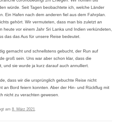
branche coronobedingt zm Erliegen. Wir hofften bis
inden würde. Seit Tagen beobachtete ich, welche Länder
sen. Ein Hafen nach dem anderen fiel aus dem Fahrplan.
ichts gehört. Wir vermuteten, dass man bis zuletzt an
nn heute vor einem Jahr Sri Lanka und Indien verkündeten,
ass das das Aus für unsere Reise bedeutet.
ndig gemacht und schnellstens gebucht, der Run auf
e groß sein. Uns war aber schon klar, dass die
, und sie wurde ja kurz darauf auch annulliert.
ade, dass wir die ursprünglich gebuchte Reise nicht
t an Bord feiern konnten. Aber der Hin- und Rückflug mit
ch nicht zu verachten gewesen.
egt am
8. März 2021
.