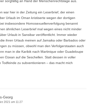
ner sorgfältig an Hand der Menschenrechtslage aus.
 war hier in der Zeitung ein Leserbrief, der einen
 über Urlaub im Oman kristiserte wegen der dortigen
bei insbesondere Homosexuellenverfolgung benannt
inen ähnlichen Leserbrief mal wegen eines nicht minder
 über Urlaub in Sansibar veröffentlicht. Immer wieder
 die ihren Urlaub meinen auf Jamaika oder Barbados oder
ingen zu müssen, obwohl man den Verfolgerstaaten auch
ann man in die Karibik nach Martinique oder Guadeloupe
en Ozean auf die Seschellen. Statt dessen in voller
e Todfeinde zu subventionieren – das macht mich
s-Georg
ärz 2021 um 11:27