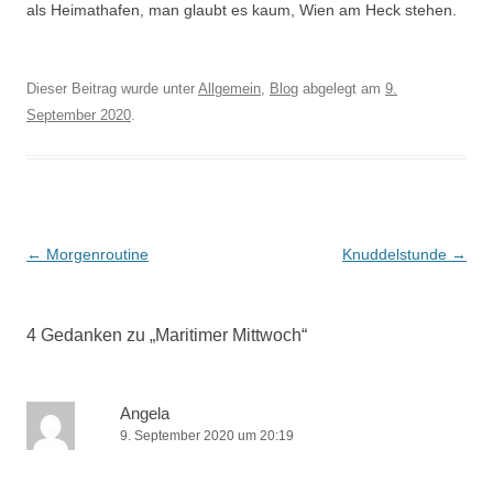
als Heimathafen, man glaubt es kaum, Wien am Heck stehen.
Dieser Beitrag wurde unter
Allgemein
,
Blog
abgelegt am
9.
September 2020
.
Beitrags-
←
Morgenroutine
Knuddelstunde
→
Navigation
4 Gedanken zu „
Maritimer Mittwoch
“
Angela
9. September 2020 um 20:19