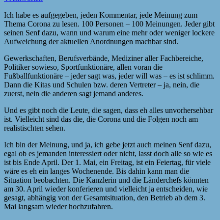
Ich habe es aufgegeben, jeden Kommentar, jede Meinung zum
Thema Corona zu lesen. 100 Personen – 100 Meinungen. Jeder gibt
seinen Senf dazu, wann und warum eine mehr oder weniger lockere
Aufweichung der aktuellen Anordnungen machbar sind.
Gewerkschaften, Berufsverbände, Mediziner aller Fachbereiche,
Politiker sowieso, Sportfunktionäre, allen voran die
Fußballfunktionäre – jeder sagt was, jeder will was – es ist schlimm.
Dann die Kitas und Schulen bzw. deren Vertreter – ja, nein, die
zuerst, nein die anderen sagt jemand anderes.
Und es gibt noch die Leute, die sagen, dass eh alles unvorhersehbar
ist. Vielleicht sind das die, die Corona und die Folgen noch am
realistischten sehen.
Ich bin der Meinung, und ja, ich gebe jetzt auch meinen Senf dazu,
egal ob es jemanden interessiert oder nicht, lasst doch alle so wie es
ist bis Ende April. Der 1. Mai, ein Freitag, ist ein Feiertag, für viele
wäre es eh ein langes Wochenende. Bis dahin kann man die
Situation beobachten. Die Kanzlerin und die Länderchefs könnten
am 30. April wieder konferieren und vielleicht ja entscheiden, wie
gesagt, abhängig von der Gesamtsituation, den Betrieb ab dem 3.
Mai langsam wieder hochzufahren.