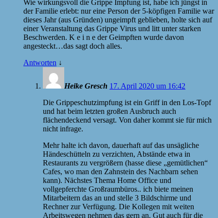
Wie wirkungsvoll die Grippe Impfung ist, habe ich jüngst in
der Familie erlebt: nur eine Person der 5-köpfigen Familie war
dieses Jahr (aus Gründen) ungeimpft geblieben, holte sich auf
einer Veranstaltung das Grippe Virus und litt unter starken
Beschwerden. K e i n e der Geimpften wurde davon
angesteckt…das sagt doch alles.
Antworten
↓
Heike Gresch
17. April 2020 um 16:42
Die Grippeschutzimpfung ist ein Griff in den Los-Topf
und hat beim letzten großen Ausbruch auch
flächendeckend versagt. Von daher kommt sie für mich
nicht infrage.
Mehr halte ich davon, dauerhaft auf das unsägliche
Händeschütteln zu verzichten, Abstände etwa in
Restaurants zu vergrößern (hasse diese „gemütlichen“
Cafes, wo man den Zahnstein des Nachbarn sehen
kann). Nächstes Thema Home Office und
vollgepferchte Großraumbüros.. ich biete meinen
Mitarbeitern das an und stelle 3 Bildschirme und
Rechner zur Verfügung. Die Kollegen mit weiten
Arbeitswegen nehmen das gern an. Gut auch für die