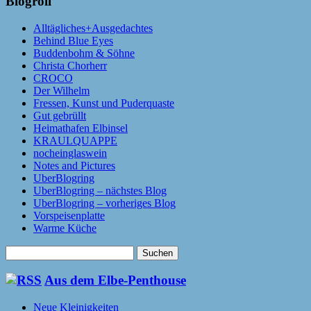
Blogroll
Alltägliches+Ausgedachtes
Behind Blue Eyes
Buddenbohm & Söhne
Christa Chorherr
CROCO
Der Wilhelm
Fressen, Kunst und Puderquaste
Gut gebrüllt
Heimathafen Elbinsel
KRAULQUAPPE
nocheinglaswein
Notes and Pictures
UberBlogring
UberBlogring – nächstes Blog
UberBlogring – vorheriges Blog
Vorspeisenplatte
Warme Küche
Suchen
nach:
Aus dem Elbe-Penthouse
Neue Kleinigkeiten