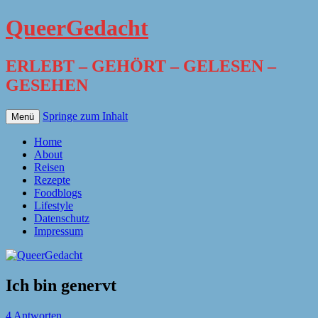
QueerGedacht
ERLEBT – GEHÖRT – GELESEN –
GESEHEN
Springe zum Inhalt
Menü
Home
About
Reisen
Rezepte
Foodblogs
Lifestyle
Datenschutz
Impressum
Ich bin genervt
4 Antworten