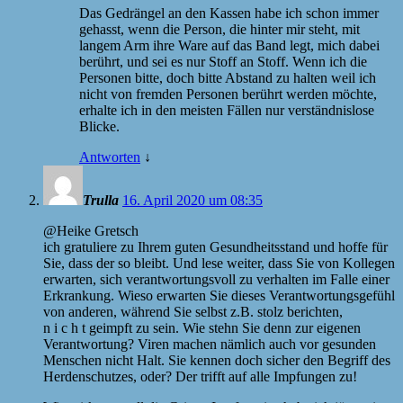
Das Gedrängel an den Kassen habe ich schon immer
gehasst, wenn die Person, die hinter mir steht, mit
langem Arm ihre Ware auf das Band legt, mich dabei
berührt, und sei es nur Stoff an Stoff. Wenn ich die
Personen bitte, doch bitte Abstand zu halten weil ich
nicht von fremden Personen berührt werden möchte,
erhalte ich in den meisten Fällen nur verständnislose
Blicke.
Antworten
↓
Trulla
16. April 2020 um 08:35
@Heike Gretsch
ich gratuliere zu Ihrem guten Gesundheitsstand und hoffe für
Sie, dass der so bleibt. Und lese weiter, dass Sie von Kollegen
erwarten, sich verantwortungsvoll zu verhalten im Falle einer
Erkrankung. Wieso erwarten Sie dieses Verantwortungsgefühl
von anderen, während Sie selbst z.B. stolz berichten,
n i c h t geimpft zu sein. Wie stehn Sie denn zur eigenen
Verantwortung? Viren machen nämlich auch vor gesunden
Menschen nicht Halt. Sie kennen doch sicher den Begriff des
Herdenschutzes, oder? Der trifft auf alle Impfungen zu!