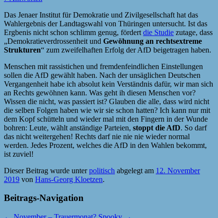
Das Jenaer Institut für Demokratie und Zivilgesellschaft hat das
Wahlergebnis der Landtagswahl von Thüringen untersucht. Ist das
Ergbenis nicht schon schlimm genug, fördert
die Studie
zutage, dass
„Demokratieverdrossenheit und
Gewöhnung an rechtsextreme
Strukturen
“ zum zweifelhaften Erfolg der AfD beigetragen haben.
Menschen mit rassistichen und fremdenfeindlichen Einstellungen
sollen die AfD gewählt haben. Nach der unsäglichen Deutschen
Vergangenheit habe ich absolut kein Verständnis dafür, wir man sich
an Rechts gewöhnen kann. Was geht ih diesen Menschen vor?
Wissen die nicht, was passiert ist? Glauben die alle, dass wird nicht
die selben Folgen haben wie wir sie schon hatten? Ich kann nur mit
dem Kopf schütteln und wieder mal mit den Fingern in der Wunde
bohren: Leute, wählt anständige Parteien,
stoppt die AfD
. So darf
das nicht weitergehen! Rechts darf nie nie nie wieder normal
werden. Jedes Prozent, welches die AfD in den Wahlen bekommt,
ist zuviel!
Dieser Beitrag wurde unter
politisch
abgelegt am
12. November
2019
von
Hans-Georg Kloetzen
.
Beitrags-Navigation
←
November – Trauermonat?
Spooky
→