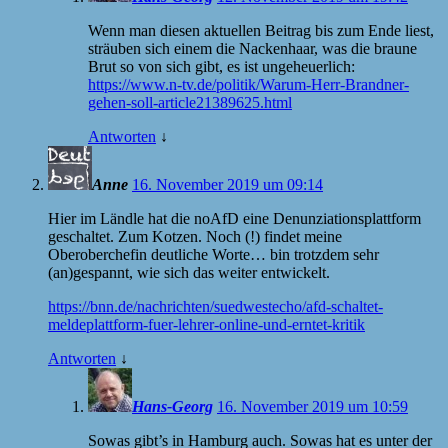
Wenn man diesen aktuellen Beitrag bis zum Ende liest,
sträuben sich einem die Nackenhaar, was die braune
Brut so von sich gibt, es ist ungeheuerlich:
https://www.n-tv.de/politik/Warum-Herr-Brandner-
gehen-soll-article21389625.html
Antworten
↓
Anne
16. November 2019 um 09:14
Hier im Ländle hat die noAfD eine Denunziationsplattform
geschaltet. Zum Kotzen. Noch (!) findet meine
Oberoberchefin deutliche Worte… bin trotzdem sehr
(an)gespannt, wie sich das weiter entwickelt.
https://bnn.de/nachrichten/suedwestecho/afd-schaltet-
meldeplattform-fuer-lehrer-online-und-erntet-kritik
Antworten
↓
Hans-Georg
16. November 2019 um 10:59
Sowas gibt’s in Hamburg auch. Sowas hat es unter der