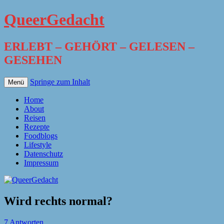
QueerGedacht
ERLEBT – GEHÖRT – GELESEN –
GESEHEN
Springe zum Inhalt
Menü
Home
About
Reisen
Rezepte
Foodblogs
Lifestyle
Datenschutz
Impressum
Wird rechts normal?
7 Antworten