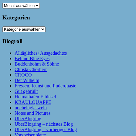
Archiv
Kategorien
Kategorien
Blogroll
Alltägliches+Ausgedachtes
Behind Blue Eyes
Buddenbohm & Söhne
Christa Chorherr
CROCO
Der Wilhelm
Fressen, Kunst und Puderquaste
Gut gebrüllt
Heimathafen Elbinsel
KRAULQUAPPE
nocheinglaswein
Notes and Pictures
UberBlogring
UberBlogring – nächstes Blog
UberBlogring – vorheriges Blog
Vorspeisenplatte