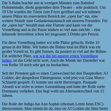
Die S-Bahn brachte uns in wenigen Minuten zum Bahnhof
Holstenstraße, direkt gegenüber dem Theater – sehr praktisch. Um
19 Uhr wurden die Türen zum Foyer geöffnet und wir nahmen
unsere Plätze im reservierten Bereich der „open bar“ ein, eine
weitere Stunde zum Gedankenaustausch mit unseren Freunden. Für
die „open bar“ bezahlt man eine Flatrate und kann vor der
Vorstellung und in der Pause trinken so viel man möchte – eine
lohnende Investition schon bei insgesamt 3 Drinks pro Person.
Für diese Vorstellung hatten wir tolle Plätze gebucht, Reihe 10
genau in der Mitte. Wir hatten die Bühne total im Blick was ein
großer Vorteil ist. Es gibt Szenen, da passiert so viel auf der Bühne.
Ein seitlicher Platz,
wie wir ihn bei unserer ersten Vorstellung
hatten
, ist das Geld nicht wert. Auch die Mimik der Darsteller war
von Reihe 10 noch sehr gut zu beobachten.
Seit der Premiere gab es einen Castwechsel bei den Hauptrollen: AJ
Golden, der skrupellose Filmregisseur, wird jetzt von Gian Marco
Schiaretti gespielt. Er konnte uns nicht überzeugen. Pasquale
Aleardi war reifer in seiner Ausstrahlung und hatte der Rolle mehr
Dominanz verliehen. Das liegt wohl am Altersunterschied von 15
Jahren.
Die Rolle der Indigo hat Ann Sophie (ehemals Letzte beim ESC)
übernommen. Man nimmt ihr ab, dass sie AJ Golden die Stirn bietet