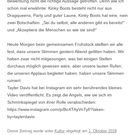
Bewerbung nicht die richtige Aussage getroffen. Denn wie ich
schon mal erwähnte: Kinky Boots besteht nicht nur aus
Dragqueens, Party und guter Laune, Kinky Boots hat eine, nein
zwei Botschaften: „Sei du selbst, alle anderen gibt es bereits!“
und „Akzeptiere die Menschen so wie sie sind!“
Heute Morgen beim gemeinsamen Frühstück stellten wir alle
fest, dass unsere Stimmen gestern Abend gelitten haben. Wir
haben zwar nicht mitgesungen, was bei einigen Stellen
durchaus möglich gewesen wäre, aber unsere lauten Rufen,
die unseren Applaus begleitet haben, haben unsere Stimmen
ruiniert.
Tayler Davis hat bei Instagram ein sehr berührendes kleines
Video veröffentlicht. Es zeigt die Angels, wie sie sich im
Schminkspiegel von ihrer Rolle verabschieden:
https://www.instagram.com/p/BoXTAyVnTyf/?taken-
by=taylerdavis
Dieser Beitrag wurde unter
Kultur
abgelegt am
1. Oktober 2018
.