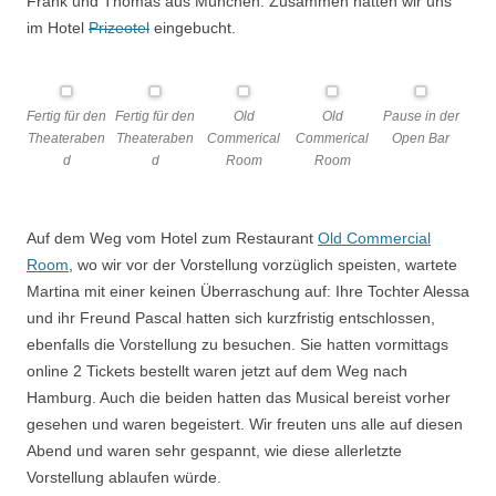
Frank und Thomas aus München. Zusammen hatten wir uns
im Hotel
Prizeotel
eingebucht.
Fertig für den
Fertig für den
Old
Old
Pause in der
Theateraben
Theateraben
Commerical
Commerical
Open Bar
d
d
Room
Room
Auf dem Weg vom Hotel zum Restaurant
Old Commercial
Room
, wo wir vor der Vorstellung vorzüglich speisten, wartete
Martina mit einer keinen Überraschung auf: Ihre Tochter Alessa
und ihr Freund Pascal hatten sich kurzfristig entschlossen,
ebenfalls die Vorstellung zu besuchen. Sie hatten vormittags
online 2 Tickets bestellt waren jetzt auf dem Weg nach
Hamburg. Auch die beiden hatten das Musical bereist vorher
gesehen und waren begeistert. Wir freuten uns alle auf diesen
Abend und waren sehr gespannt, wie diese allerletzte
Vorstellung ablaufen würde.