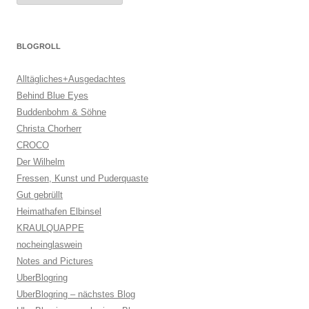
BLOGROLL
Alltägliches+Ausgedachtes
Behind Blue Eyes
Buddenbohm & Söhne
Christa Chorherr
CROCO
Der Wilhelm
Fressen, Kunst und Puderquaste
Gut gebrüllt
Heimathafen Elbinsel
KRAULQUAPPE
nocheinglaswein
Notes and Pictures
UberBlogring
UberBlogring – nächstes Blog