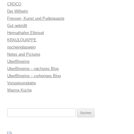
CROCO
Der Wilhelm
Fressen, Kunst und Puderquaste
Gut gebrüllt
Heimathafen Elbinsel
KRAULQUAPPE
nocheinglaswein
Notes and Pictures
UberBlogring
UberBlogring – nächstes Blog
UberBlogring – vorheriges Blog
Vorspeisenplatte
Warme Küche
Suchen
nach: