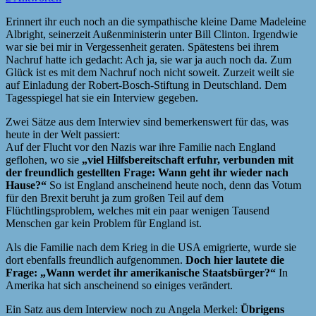
Erinnert ihr euch noch an die sympathische kleine Dame Madeleine
Albright, seinerzeit Außenministerin unter Bill Clinton. Irgendwie
war sie bei mir in Vergessenheit geraten. Spätestens bei ihrem
Nachruf hatte ich gedacht: Ach ja, sie war ja auch noch da. Zum
Glück ist es mit dem Nachruf noch nicht soweit. Zurzeit weilt sie
auf Einladung der Robert-Bosch-Stiftung in Deutschland. Dem
Tagesspiegel hat sie ein Interview gegeben.
Zwei Sätze aus dem Interwiev sind bemerkenswert für das, was
heute in der Welt passiert:
Auf der Flucht vor den Nazis war ihre Familie nach England
geflohen, wo sie
„viel Hilfsbereitschaft erfuhr, verbunden mit
der freundlich gestellten Frage: Wann geht ihr wieder nach
Hause?“
So ist England anscheinend heute noch, denn das Votum
für den Brexit beruht ja zum großen Teil auf dem
Flüchtlingsproblem, welches mit ein paar wenigen Tausend
Menschen gar kein Problem für England ist.
Als die Familie nach dem Krieg in die USA emigrierte, wurde sie
dort ebenfalls freundlich aufgenommen.
Doch hier lautete die
Frage: „Wann werdet ihr amerikanische Staatsbürger?“
In
Amerika hat sich anscheinend so einiges verändert.
Ein Satz aus dem Interview noch zu Angela Merkel:
Übrigens