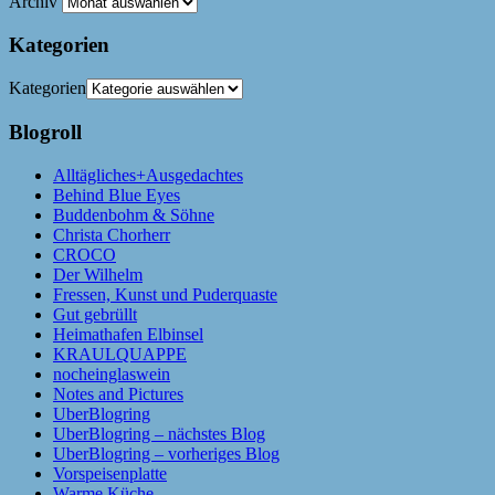
Archiv
Kategorien
Kategorien
Blogroll
Alltägliches+Ausgedachtes
Behind Blue Eyes
Buddenbohm & Söhne
Christa Chorherr
CROCO
Der Wilhelm
Fressen, Kunst und Puderquaste
Gut gebrüllt
Heimathafen Elbinsel
KRAULQUAPPE
nocheinglaswein
Notes and Pictures
UberBlogring
UberBlogring – nächstes Blog
UberBlogring – vorheriges Blog
Vorspeisenplatte
Warme Küche