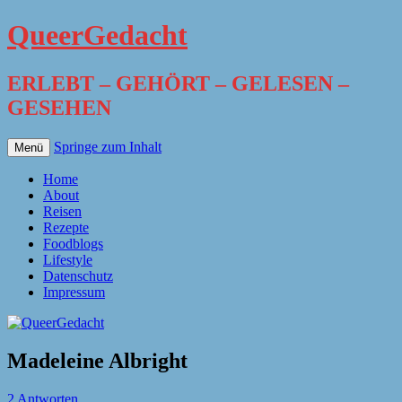
QueerGedacht
ERLEBT – GEHÖRT – GELESEN –
GESEHEN
Springe zum Inhalt
Menü
Home
About
Reisen
Rezepte
Foodblogs
Lifestyle
Datenschutz
Impressum
Madeleine Albright
2 Antworten