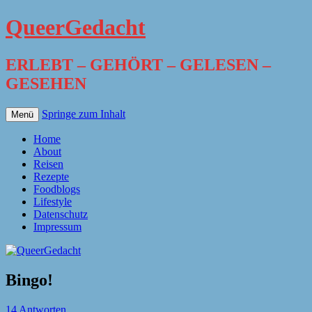
QueerGedacht
ERLEBT – GEHÖRT – GELESEN –
GESEHEN
Springe zum Inhalt
Menü
Home
About
Reisen
Rezepte
Foodblogs
Lifestyle
Datenschutz
Impressum
Bingo!
14 Antworten