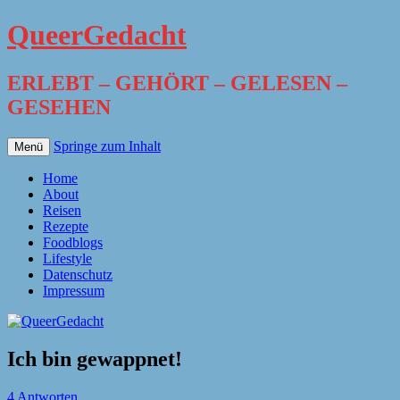
QueerGedacht
ERLEBT – GEHÖRT – GELESEN –
GESEHEN
Springe zum Inhalt
Menü
Home
About
Reisen
Rezepte
Foodblogs
Lifestyle
Datenschutz
Impressum
Ich bin gewappnet!
4 Antworten