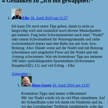
4 Gedanken zu „
Ich bin gewappnet!
“
Elke
26. April 2016 um 11:57
Ich kann Dir noch einen Tipp geben, damit es nicht so
langweilig wird und zusätzlich noch diverse Muskelpartien
gut trainiert. Frag beim Schwimmmeister nach einer “Nudel“
oder einem Schwimmbrett für Wassergymnastik und ziehe
zwischendurch immer mal eine Bahn nur mit Arm- bzw.
Beinzug. Also: Hände vorne auf die Nudel und mit Beinzug
schwimmen und umgekehrt Füsse auf die Nudel und mit
Armzug schwimmen. War ein kostenloser Tipp aus meinem
100 Jahre zurückliegenden Sportstudium (Schwimmen
Hauptfach😉). LG und viel Erfolg – Elke
Antworten
↓
Hans-Georg
26. April 2016 um 12:07
Kostenlose Tipps sind immer willkommen!
Mit ’ner Nudel würde ich da viel Platz einnehmen. Auf
der Schnellbahn wäre ich damit ein Hindernis und da,
wo das Geesthachter Treibholz rumdümpelt, wäre das