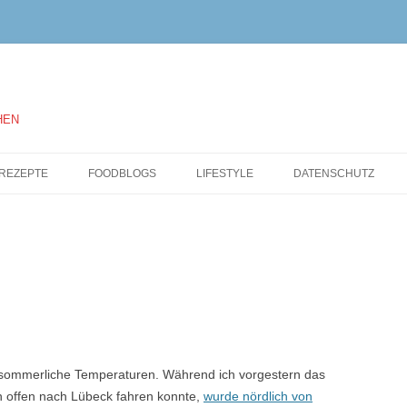
HEN
Springe
zum
REZEPTE
FOODBLOGS
LIFESTYLE
DATENSCHUTZ
Inhalt
t sommerliche Temperaturen. Während ich vorgestern das
rn offen nach Lübeck fahren konnte,
wurde nördlich von