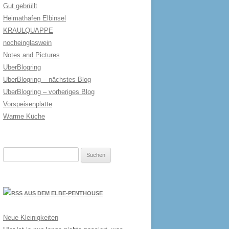
Gut gebrüllt
Heimathafen Elbinsel
KRAULQUAPPE
nocheinglaswein
Notes and Pictures
UberBlogring
UberBlogring – nächstes Blog
UberBlogring – vorheriges Blog
Vorspeisenplatte
Warme Küche
Suchen
nach:
AUS DEM ELBE-PENTHOUSE
Neue Kleinigkeiten