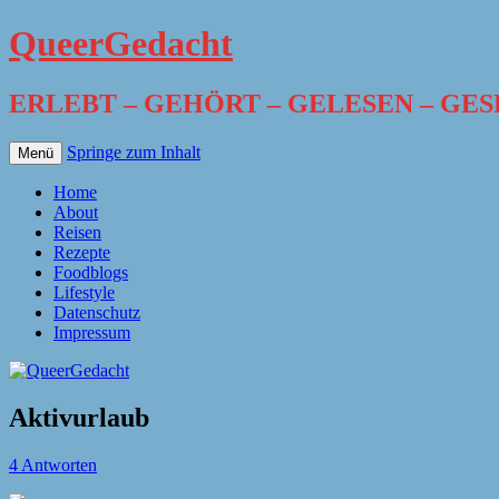
QueerGedacht
ERLEBT – GEHÖRT – GELESEN – GE
Springe zum Inhalt
Menü
Home
About
Reisen
Rezepte
Foodblogs
Lifestyle
Datenschutz
Impressum
Aktivurlaub
4 Antworten