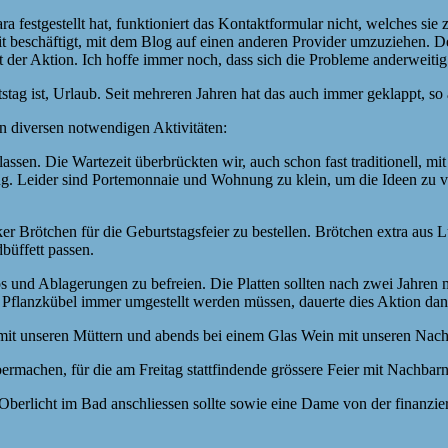
a festgestellt hat, funktioniert das Kontaktformular nicht, welches sie
mit beschäftigt, mit dem Blog auf einen anderen Provider umzuziehen. 
t der Aktion. Ich hoffe immer noch, dass sich die Probleme anderweitig 
tstag ist, Urlaub. Seit mehreren Jahren hat das auch immer geklappt, so
 diversen notwendigen Aktivitäten:
sen. Die Wartezeit überbrückten wir, auch schon fast traditionell, m
ung. Leider sind Portemonnaie und Wohnung zu klein, um die Ideen zu v
 Brötchen für die Geburtstagsfeier zu bestellen. Brötchen extra aus 
büffett passen.
und Ablagerungen zu befreien. Die Platten sollten nach zwei Jahren m
r Pflanzkübel immer umgestellt werden müssen, dauerte dies Aktion da
mit unseren Müttern und abends bei einem Glas Wein mit unseren Nach
ermachen, für die am Freitag stattfindende grössere Feier mit Nachbar
 Oberlicht im Bad anschliessen sollte sowie eine Dame von der finanzi