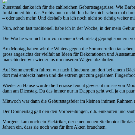
Zuerstmal danke ich für die zahlreichen Geburtstagsgrüsse. Wie Barbar
funktioniert hier das Archiv auch nicht. Ich hatte mich schon mal da
– oder auch mehr. Und deshalb bin ich noch nicht so richtig weiter mi
Nun, schon fast traditionell habe ich in der Woche, in der mein Gebur
Die Woche war nicht nur von meinem Geburtstag geprägt sondern von
Am Montag haben wir die Winter- gegen die Sommerreifen tauschen las
gross angesichts der vielfalt an Ideen für Dekorationen und Ausstatt
marschierten wir wieder los um unseren Wagen abzuholen.
Auf Sommerreifen fuhren wir nach Lüneburg um dort bei einem Bäcker
dort mal entdeckt hatten und die extrem gut zum geplanten Fingerfood
Wieder zu Hause wurde die Terrasse feucht gewischt um sie von Moos 
dann am Dienstag. Da das immer nur in Etappen geht weil ja ein paa
Mittwoch war dann die Geburtstagsfeier im kleinen intimen Rahmen 
Der Donnerstag galt den den Vorbereitungen, d.h. einkaufen und saub
Morgens kam noch ein Elektriker, der einen neuen Stellmotor für das
Jahren ein, dass sie noch was für ihre Akten brauchten.