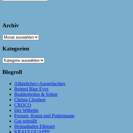
Archiv
Archiv
Kategorien
Kategorien
Blogroll
Alltägliches+Ausgedachtes
Behind Blue Eyes
Buddenbohm & Söhne
Christa Chorherr
CROCO
Der Wilhelm
Fressen, Kunst und Puderquaste
Gut gebrüllt
Heimathafen Elbinsel
KRAULQUAPPE