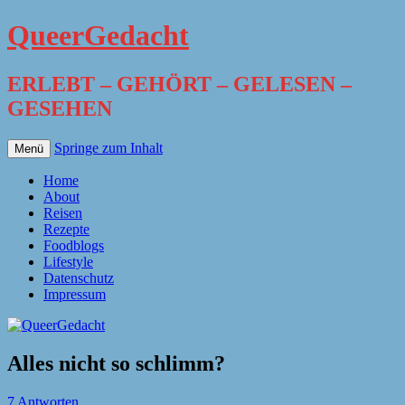
QueerGedacht
ERLEBT – GEHÖRT – GELESEN –
GESEHEN
Springe zum Inhalt
Menü
Home
About
Reisen
Rezepte
Foodblogs
Lifestyle
Datenschutz
Impressum
Alles nicht so schlimm?
7 Antworten