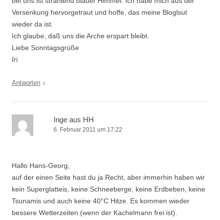
bei uns ist strahlend blauer Himmel. Ich habe mich aus der
Versenkung hervorgetraut und hoffe, das meine Bloglsut
wieder da ist.
Ich glaube, daß uns die Arche erspart bleibt.
Liebe Sonntagsgrüße
Iri
↓
Antworten
Inge aus HH
6. Februar 2011 um 17:22
Hallo Hans-Georg,
auf der einen Seite hast du ja Recht, aber immerhin haben wir
kein Superglatteis, keine Schneeberge, keine Erdbeben, keine
Tsunamis und auch keine 40°C Hitze. Es kommen wieder
bessere Wetterzeiten (wenn der Kachelmann frei ist).