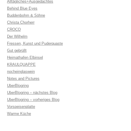
Alltägliches+Ausgedachtes
Behind Blue Eyes
Buddenbohm & Söhne
Christa Chorherr
CROCO
Der Wilhelm
Fressen, Kunst und Puderquaste
Gut gebrüllt
Heimathafen Elbinsel
KRAULQUAPPE
nocheinglaswein
Notes and Pictures
UberBlogring
UberBlogring – nächstes Blog
UberBlogring – vorheriges Blog
Vorspeisenplatte
Warme Küche