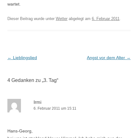
wartet.
Dieser Beitrag wurde unter
Wetter
abgelegt am
6. Februar 2011
.
Beitrags-
←
Lieblingslied
Angst vor dem Alter
→
Navigation
4 Gedanken zu „
3. Tag
“
Irmi
6. Februar 2011 um 15:11
Hans-Georg,