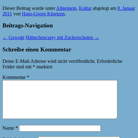
Dieser Beitrag wurde unter
Allgemein
,
Kultur
abgelegt am
8. Januar
2011
von
Hans-Georg Kloetzen
.
Beitrags-Navigation
←
Gewokt
Hähnchencurry mit Zuckerschoten
→
Schreibe einen Kommentar
Deine E-Mail-Adresse wird nicht veröffentlicht.
Erforderliche
Felder sind mit
*
markiert
Kommentar
*
Name
*