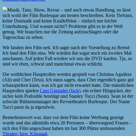
Musik, Tanz, Show, Revue – und auch etwas Handlung, so lässt
sich wohl der Film Burlesque am besten beschreiben. Kein Tiefsinn,
keine Dramatik und keine Knalleffekte – einfach nur leichte
Unterhaltung. Und warum nicht?! Probleme gibt es in der Welt
genug. Wir brauchen nur die Zeitung aufzuschlagen oder die
Tagesschau zu sehen.
Wir fanden den Film nett. Ich sagte nach der Vorstellung zu Bernd:
Ich fand den Film süss. Wir würden ihn sogar noch ein zweites Mal
anschauen. Auf jeden Fall werden wir uns die DVD kaufen. Tja, so
sind wir eben, schwul und manchmal etwas schlicht.
Die weiblichen Hauptrollen werden gespielt von Christina Aguilera
(Ali) und Cher (Tess). Ich muss sagen, dass Cher eigentlich ganz gut
schauspielern kann, was ich gar nicht erwartet hatte. Die männlichen
Hauprollen spielen
Cam Gigandet (Jack)
, ein echter Hingucker, der
sicher kein Podouble benötigt und Stanley Tucci (Sean). Sean ist der
schwule Bühnenmanager des Revuetheaters Burlesque. Der Name
Tucci passt da ja irgendwie.
Bemerkenswert war, dass vor dem Film keine Werbung gezeigt
wurde und das allenfalls etwa 20 Personen – überwiegend Frauen –
sich den Film angeschaut haben im fast 300 Plätze umfassenden
Theater- bzw. Kinosaal
.