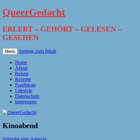
QueerGedacht
ERLEBT – GEHÖRT – GELESEN –
GESEHEN
Springe zum Inhalt
Menü
Home
About
Reisen
Rezepte
Foodblogs
Lifestyle
Datenschutz
Impressum
Kinoabend
Schreibe eine Antwort