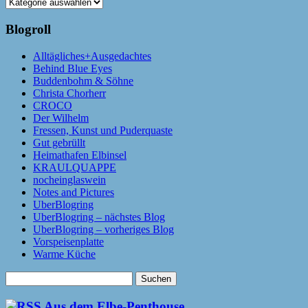
Kategorien
Blogroll
Alltägliches+Ausgedachtes
Behind Blue Eyes
Buddenbohm & Söhne
Christa Chorherr
CROCO
Der Wilhelm
Fressen, Kunst und Puderquaste
Gut gebrüllt
Heimathafen Elbinsel
KRAULQUAPPE
nocheinglaswein
Notes and Pictures
UberBlogring
UberBlogring – nächstes Blog
UberBlogring – vorheriges Blog
Vorspeisenplatte
Warme Küche
Suchen
nach:
Aus dem Elbe-Penthouse