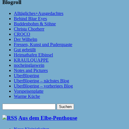
Blogroll
Alltägliches+Ausgedachtes
Behind Blue Eyes
Buddenbohm & Söhne
Christa Chorherr
CROCO
Der Wilhelm
Fressen, Kunst und Puderquaste
Gut gebrüllt
Heimathafen Elbinsel
KRAULQUAPPE
nocheinglaswein
Notes and Pictures
UberBlogring
UberBlogring – nächstes Blog
UberBlogring – vorheriges Blog
Vorspeisenplatte
Warme Küche
Suchen
nach:
Aus dem Elbe-Penthouse