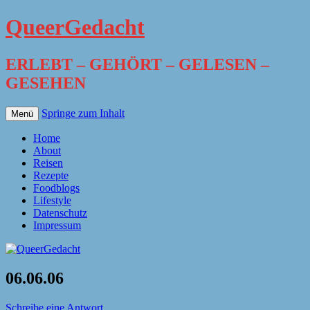
QueerGedacht
ERLEBT – GEHÖRT – GELESEN –
GESEHEN
Springe zum Inhalt
Menü
Home
About
Reisen
Rezepte
Foodblogs
Lifestyle
Datenschutz
Impressum
06.06.06
Schreibe eine Antwort