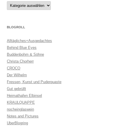
Kategorien
BLOGROLL
Alltägliches+Ausgedachtes
Behind Blue Eyes
Buddenbohm & Söhne
Christa Chorherr
CROCO
Der Wilhelm
Fressen, Kunst und Puderquaste
Gut gebrüllt
Heimathafen Elbinsel
KRAULQUAPPE
nocheinglaswein
Notes and Pictures
UberBlogring