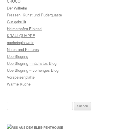
CROCO
Der Wilhelm
Fressen, Kunst und Puderquaste
Gut gebrüllt
Heimathafen Elbinsel
KRAULQUAPPE
nocheinglaswein
Notes and Pictures
UberBlogring
UberBlogring – nächstes Blog
UberBlogring – vorheriges Blog
Vorspeisenplatte
Warme Küche
Suchen
nach:
AUS DEM ELBE-PENTHOUSE