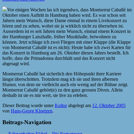
Vor einigen Wochen las ich irgendwo, dass Montserrat Caballé im
Oktober einen Auftritt in Hamburg haben wird. Es war schon seit
Jahren mein Wunsch, diese Dame einmal in einem Livekonzert zu
hören und zu sehen, wobei sie ja wirklich nicht zu übersehen ist.
Ausserdem ist es seit Jahren mein Wunsch, einmal einem Konzert in
der Hamburger Laiszhalle, früher Musikhalle, beiwohnen zu
können. Jetzt schlage ich zwei Fliegen mit einer Klappe (die Klappe
von Montserrat Caballé ist es nicht): Heute habe ich zwei Karten für
das Konzert in Hamburg am 26. Oktober diesen Jahres bestellt. Ich
hoffe, dass die Primadonna durchhält und das Konzert nicht
abgesagt wird.
Montserrat Caballé hat sicherlich den Höhepunkt ihrer Karriere
längst überschritten. Trotzdem mag ich sie und ihren albernen
Humor, von dem sie vielleicht auch ein wenig auf der Bühne zeigt.
Montserrat Caballé gehört(e) zu den ganz grossen Diven. Allein
deshalb ist sie es mir wert, sie live zu erleben.
Dieser Beitrag wurde unter
Kultur
abgelegt am
12. Oktober 2005
von
Hans-Georg Kloetzen
.
Beitrags-Navigation
←
Fahrverhalten
Eklig! – Die Fortsetzung
→