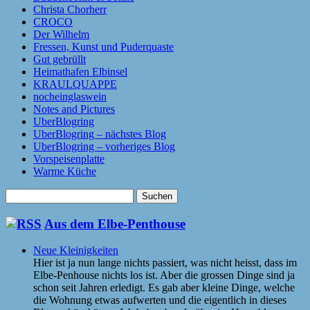
Christa Chorherr
CROCO
Der Wilhelm
Fressen, Kunst und Puderquaste
Gut gebrüllt
Heimathafen Elbinsel
KRAULQUAPPE
nocheinglaswein
Notes and Pictures
UberBlogring
UberBlogring – nächstes Blog
UberBlogring – vorheriges Blog
Vorspeisenplatte
Warme Küche
Suchen
nach:
Aus dem Elbe-Penthouse
Neue Kleinigkeiten
Hier ist ja nun lange nichts passiert, was nicht heisst, dass im
Elbe-Penhouse nichts los ist. Aber die grossen Dinge sind ja
schon seit Jahren erledigt. Es gab aber kleine Dinge, welche
die Wohnung etwas aufwerten und die eigentlich in dieses