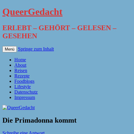
QueerGedacht
ERLEBT – GEHÖRT – GELESEN –
GESEHEN
Springe zum Inhalt
Menü
Home
About
Reisen
Rezepte
Foodblogs
Lifestyle
Datenschutz
Impressum
Die Primadonna kommt
Schreibe eine Antwort