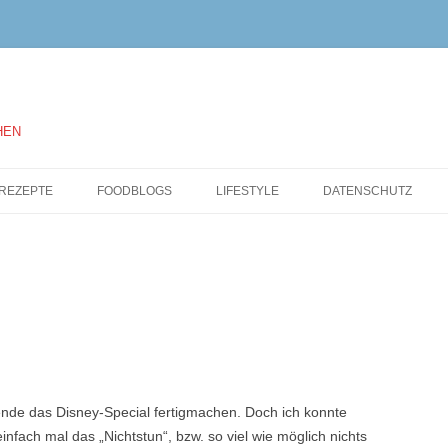
HEN
Springe
zum
REZEPTE
FOODBLOGS
LIFESTYLE
DATENSCHUTZ
Inhalt
ende das Disney-Special fertigmachen. Doch ich konnte
infach mal das „Nichtstun“, bzw. so viel wie möglich nichts